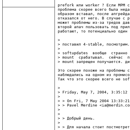
prefork или worker ? Если MPM с
проблема скорее всего была неда
образом вставал, после апгрейда
отказался от него. В случае с p
может проблемы из-за тредов дав
второй апач пользовать под прил
работают, то потенциально один 
> 

> поставил 4-stable, посмотрим..
> 

> softupdates  вообще  странно 
> mount  срабатывал.  сейчас  п
> mount запрещен получается. ди
Это скорее похоже на проблемы с
наблюдались на одном из промисо
Так что это скорее всего не sof
> 

> Friday, May 7, 2004, 3:35:12 
> 

> > On Fri, 7 May 2004 13:33:21
> > Pavel Merdine <ia@merdin.co
> 

> 

> > Добрый день.

> 

> > Для начала стоит постмотрет