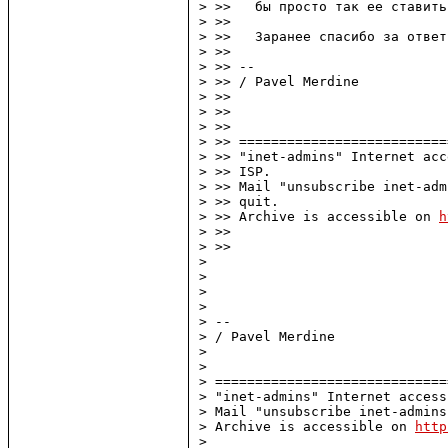
> >>   бы просто так ее ставить
> >> 

> >>   Заранее спасибо за ответ.
> >> 

> >> -- 

> >> / Pavel Merdine

> >> 

> >> 

> >> 

> >> ==========================
> >> "inet-admins" Internet acc
> >> ISP.

> >> Mail "unsubscribe inet-adm
> >> quit.

> >> Archive is accessible on 
h
> >> 

> >> 

> 

> 

> 

> 

> -- 

> / Pavel Merdine

> 

> 

> =============================
> "inet-admins" Internet access
> Mail "unsubscribe inet-admins
> Archive is accessible on 
http
> 
