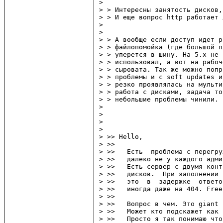
> 

> > Интересны занятость дисков,
> > И еще вопрос http работает 
> 

> 

> > А вообще если доступ идет р
> > файлопомойка (где большой п
> > уперется в шину. На 5.x не 
> > использовал, а вот на рабоч
> > сыровата. Так же можно попр
> > проблемы и с soft updates и
> > резко проявлялась на мульти
> > работа с дисками, задача то
> > небольшие проблемы чинили.

> 

> 

> 

> 

> >> Hello,

> >> 

> >>   Есть  проблема с перегру
> >>   далеко не у каждого адми
> >>   Есть сервер с двумя конт
> >>   дисков.  При заполнении 
> >>   это  в  задержке  ответо
> >>   иногда даже на 404. Free
> >> 

> >>   Вопрос в чем. Это giant 
> >>   Может кто подскажет как 
> >>   Просто я так понимаю что