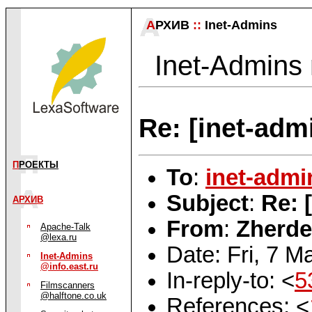
А
РХИВ
::
Inet-Admins
Inet-Admins m
Re: [inet-adm
П
РОЕКТЫ
To
:
inet-admi
Subject
:
Re: 
АРХИВ
From
:
Zherde
Apache-Talk
@lexa.ru
Date: Fri, 7 
Inet-Admins
@info.east.ru
In-reply-to: <
5
Filmscanners
@halftone.co.uk
References: <