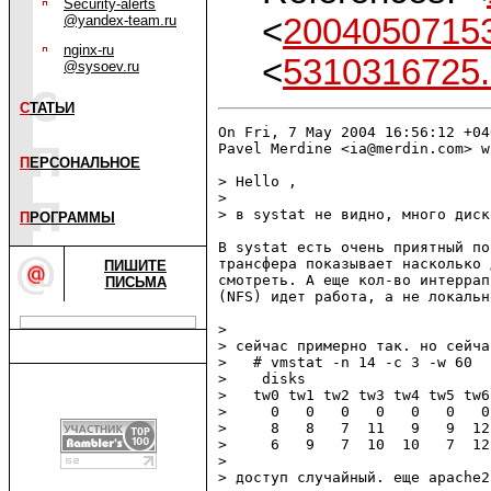
Security-alerts
<
2004050715
@yandex-team.ru
nginx-ru
<
5310316725
@sysoev.ru
С
ТАТЬИ
On Fri, 7 May 2004 16:56:12 +040
Pavel Merdine <ia@merdin.com> w
П
ЕРСОНАЛЬНОЕ
> Hello ,

> 

> в systat не видно, много диско
П
РОГРАММЫ
В systat есть очень приятный по
трансфера показывает насколько 
ПИШИТЕ
смотреть. А еще кол-во интеррап
ПИСЬМА
(NFS) идет работа, а не локально
> 

> сейчас примерно так. но сейча
>   # vmstat -n 14 -c 3 -w 60

>    disks

>   tw0 tw1 tw2 tw3 tw4 tw5 tw6
>     0   0   0   0   0   0   0
>     8   8   7  11   9   9  12
>     6   9   7  10  10   7  12
> 

> доступ случайный. еще apache2