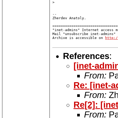
> 

-- 

Zherdev Anatoly.

===============================
"inet-admins" Internet access m
Mail "unsubscribe inet-admins" 
Archive is accessible on 
http:/
References
:
[inet-admi
From:
Pa
Re: [inet-
From:
Zh
Re[2]: [in
From:
Pa