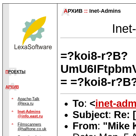
А
РХИВ
::
Inet-Admins
Inet
=?koi8-r?B?
UmU6IFtpbmV
П
РОЕКТЫ
= =?koi8-r?B
АРХИВ
Apache-Talk
To
:
<
inet-adm
@lexa.ru
Subject
:
Re: 
Inet-Admins
@info.east.ru
From
:
"Mike 
Filmscanners
@halftone.co.uk