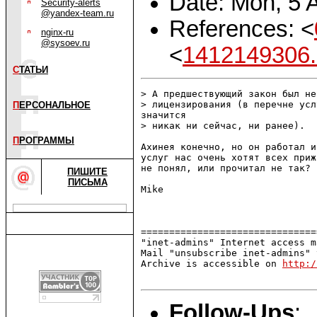
Date: Mon, 5 
Security-alerts
@yandex-team.ru
References: <
nginx-ru
@sysoev.ru
<
1412149306.
С
ТАТЬИ
> А предшествующий закон был не
> лицензирования (в перечне усл
П
ЕРСОНАЛЬНОЕ
значится

> никак ни сейчас, ни ранее).

П
РОГРАММЫ
Ахинея конечно, но он работал и
услуг нас очень хотят всех приж
не понял, или прочитал не так?

ПИШИТЕ
ПИСЬМА
Mike

===============================
"inet-admins" Internet access m
Mail "unsubscribe inet-admins" 
Archive is accessible on 
http:/
Follow-Ups
: