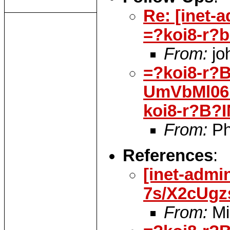
Re: [inet
=?koi8-r?
From:
jo
=?koi8-r?
UmVbMl06
koi8-r?B
From:
Phi
References
:
[inet-admi
7s/X2cUg
From:
Mi