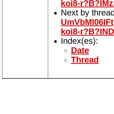
koi8-r?B?I
Next by threa
UmVbMl06IF
koi8-r?B?I
Index(es):
Date
Thread