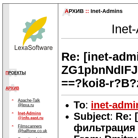
А
РХИВ
::
Inet-Admins
Inet
Re: [inet-ad
ZG1pbnNdIFJ
П
РОЕКТЫ
==?koi8-r?B
АРХИВ
Apache-Talk
To
:
inet-admi
@lexa.ru
Subject
:
Re: 
Inet-Admins
@info.east.ru
фильтрация
Filmscanners
@halftone.co.uk