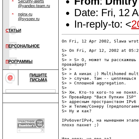
From
:
Dmitry
Security-alerts
@yandex-team.ru
Date: Fri, 12
nginx-ru
@sysoev.ru
In-reply-to: <
2
С
ТАТЬИ
On Fri, 12 Apr 2002, Slawa wrote
П
ЕРСОНАЛЬНОЕ
S> On Fri, Apr 12, 2002 at 05:2
S>

S> > S> О, может ты расскажешь 
П
РОГРАММЫ
провайдер?

S> >

S> > А никак ;) Multihomed mult
ПИШИТЕ
S> > случае. Там -- цепляешься 
ПИСЬМА
S> > Сплошной aggregation.

S>

S> Хм. Кто-то кого-то не понял.

S> Провайдер "Вася Пупкин ISP" 
S> адресным пространством IPv6 
S> и Телию/Сонеру (предпологаем
S> Ну и как?

IPv6overIPv4, на нынешнем этапе
плохо пахнет ;)

Или опять не про то?
