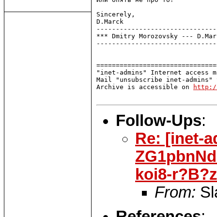
Sincerely,

D.Marck                        
-------------------------------
*** Dmitry Morozovsky --- D.Mar
-------------------------------
===============================
"inet-admins" Internet access m
Mail "unsubscribe inet-admins" 
Archive is accessible on 
http:/
Follow-Ups
:
Re: [inet-
ZG1pbnNd
koi8-r?B
From:
Sl
References
: