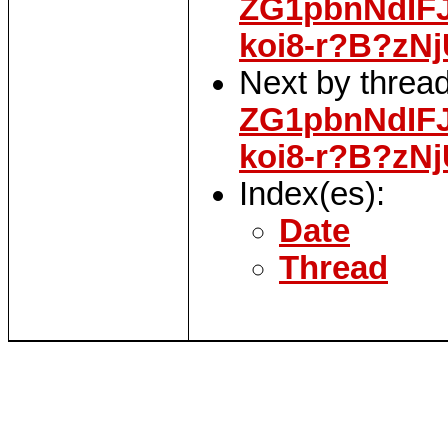
ZG1pbnNdIF
koi8-r?B?zN
Next by threa
ZG1pbnNdIF
koi8-r?B?zN
Index(es):
Date
Thread