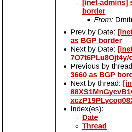
[inet-admins] 
border
From:
Dmit
Prev by Date:
[ine
as BGP border
Next by Date:
[in
7O7t6PLu8Ojt4y/
Previous by threa
3660 as BGP bor
Next by thread:
[i
88XS1MnGycvB1C
xczP19PLycog08
Index(es):
Date
Thread