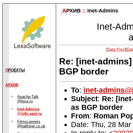
А
РХИВ
::
Inet-Admins
Inet-Admi
a
[
Date Prev
][
Dat
Re: [inet-admins]
BGP border
П
РОЕКТЫ
АРХИВ
To
:
inet-admins@i
Subject
:
Re: [ine
Apache-Talk
@lexa.ru
as BGP border
Inet-Admins
@info.east.ru
From
:
Roman Pop
Filmscanners
Date: Thu, 28 Mar
@halftone.co.uk
In-reply-to: <
2002