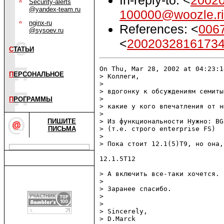
Security-alerts
@yandex-team.ru
100000@woozle.ri
nginx-ru
References: <
006
@sysoev.ru
<
20020328161734.
С
ТАТЬИ
On Thu, Mar 28, 2002 at 04:23:1
П
ЕРСОНАЛЬНОЕ
> Коллеги,

> 

> вдогонку к обсуждениям семиты
> 

П
РОГРАММЫ
> какие у кого впечатления от н
> 

ПИШИТЕ
> Из функциональности Нужно: BG
ПИСЬМА
> (т.е. строго enterprise FS)

> 

> Пока стоит 12.1(5)T9, но она,
12.1.5T12

> А включить все-таки хочется.

> 

> Заранее спасибо.

> 

> 

> Sincerely,

> D.Marck                      