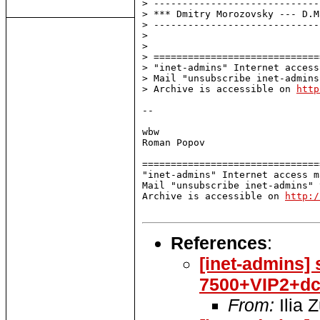
> -----------------------------
> *** Dmitry Morozovsky --- D.M
> -----------------------------
> 

> 

> =============================
> "inet-admins" Internet access
> Mail "unsubscribe inet-admins
> Archive is accessible on 
http
-- 

wbw

Roman Popov

===============================
"inet-admins" Internet access m
Mail "unsubscribe inet-admins" 
Archive is accessible on 
http:/
References
:
[inet-admins] 
7500+VIP2+dce
From:
Ilia 