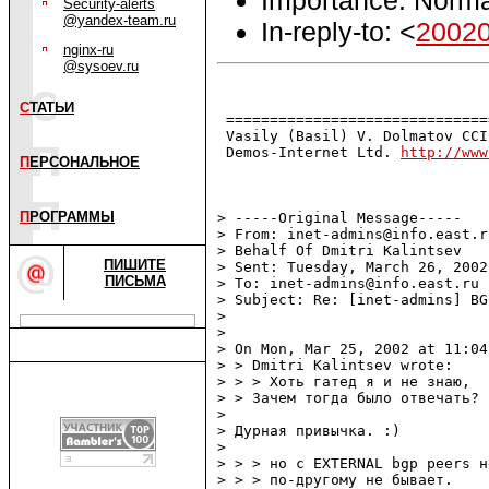
Security-alerts
@yandex-team.ru
In-reply-to: <
2002
nginx-ru
@sysoev.ru
С
ТАТЬИ
 ==============================
 Vasily (Basil) V. Dolmatov CCI
 Demos-Internet Ltd. 
http://www
П
ЕРСОНАЛЬНОЕ
П
РОГРАММЫ
> -----Original Message-----

> From: inet-admins@info.east.r
> Behalf Of Dmitri Kalintsev

ПИШИТЕ
> Sent: Tuesday, March 26, 2002
ПИСЬМА
> To: inet-admins@info.east.ru

> Subject: Re: [inet-admins] BG
>

>

> On Mon, Mar 25, 2002 at 11:04
> > Dmitri Kalintsev wrote:

> > > Хоть гатед я и не знаю,

> > Зачем тогда было отвечать? 
>

> Дурная привычка. :)

>

> > > но с EXTERNAL bgp peers н
> > > по-другому не бывает.
