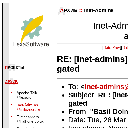
А
РХИВ
::
Inet-Admins
Inet-Admi
a
[
Date Prev
][
Dat
RE: [inet-admins]
gated
П
РОЕКТЫ
АРХИВ
To
:
<
inet-admins@
Subject
:
RE: [ine
Apache-Talk
@lexa.ru
gated
Inet-Admins
@info.east.ru
From
:
"Basil Dol
Filmscanners
Date: Tue, 26 Mar
@halftone.co.uk
Importance: Norma