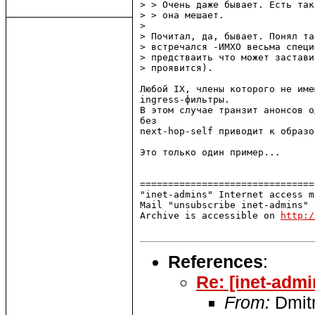
> > Очень даже бывает. Есть так
> > она мешает.

>

> Почитал, да, бывает. Понял та
> встречался -ИМХО весьма специ
> предстваить что может застави
> проявится).

Любой IX, члены которого не име
ingress-фильтры.

В этом случае транзит анонсов о
без

next-hop-self приводит к образо
Это только один пример...

===============================
"inet-admins" Internet access m
Mail "unsubscribe inet-admins" 
Archive is accessible on 
http:/
References
:
Re: [inet-admi
From:
Dmitr