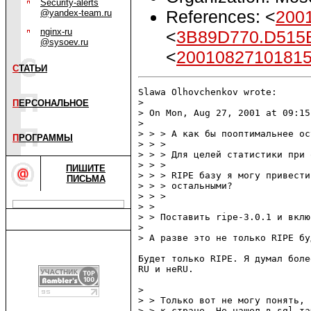
Security-alerts
References: <
200
@yandex-team.ru
nginx-ru
<
3B89D770.D515E
@sysoev.ru
<
20010827101815
С
ТАТЬИ
Slawa Olhovchenkov wrote:

> 

П
ЕРСОНАЛЬНОЕ
> On Mon, Aug 27, 2001 at 09:15
> 

> > > А как бы пооптимальнее ос
П
РОГРАММЫ
> > >

> > > Для целей статистики при 
> > >

ПИШИТЕ
> > > RIPE базу я могу привести
ПИСЬМА
> > > остальными?

> > >

> >

> > Поставить ripe-3.0.1 и вклю
> 

> А разве это не только RIPE бу
Будет только RIPE. Я думал боле
RU и неRU.

> 

> > Только вот не могу понять, 
> > к стране. Не нашел в sql та