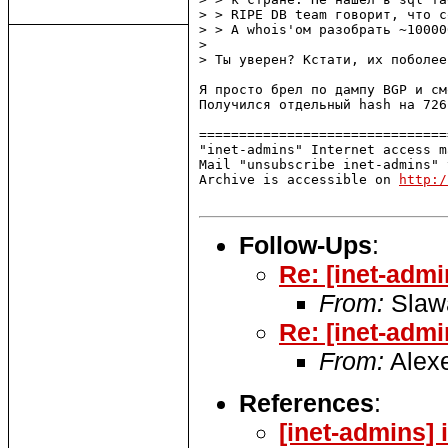
> > RIPE DB team говорит, что c
> > А whois'ом разобрать ~10000
> 

> Ты уверен? Кстати, их поболее
Я просто брел по дампу BGP и см
Получился отдельный hash на 726
===============================
"inet-admins" Internet access m
Mail "unsubscribe inet-admins" 
Archive is accessible on 
http:/
Follow-Ups
:
Re: [inet-admi
From:
Slaw
Re: [inet-admi
From:
Alexe
References
:
[inet-admins] 