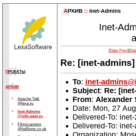
А
РХИВ
::
Inet-Admins
Inet-Admi
a
[
Date Prev
][
Dat
Re: [inet-admins]
П
РОЕКТЫ
To
:
inet-admins@i
АРХИВ
Subject
:
Re: [ine
From
:
Alexander 
Apache-Talk
@lexa.ru
Date: Mon, 27 Au
Inet-Admins
Delivered-To: inet
@info.east.ru
Delivered-To: inet
Filmscanners
@halftone.co.uk
Organization: Mos