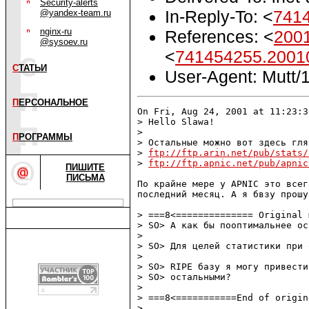
Security-alerts
In-Reply-To: <
741
@yandex-team.ru
nginx-ru
References: <
200
@sysoev.ru
<
741454255.2001
С
ТАТЬИ
User-Agent: Mutt/1
П
ЕРСОНАЛЬНОЕ
On Fri, Aug 24, 2001 at 11:23:3
> Hello Slawa!

> 

П
РОГРАММЫ
> Остальные можно вот здесь гля
> 
ftp://ftp.arin.net/pub/stats/
> 
ftp://ftp.apnic.net/pub/apnic
ПИШИТЕ
ПИСЬМА
По крайне мере у APNIC это всег
последний месяц. А я бвзу прошу
> ===8<============== Original 
> SO> А как бы пооптимальнее ос
> 

> SO> Для целей статистики при 
> 

> SO> RIPE базу я могу привести
> SO> остальными?

> 

> ===8<===========End of origin
> 
