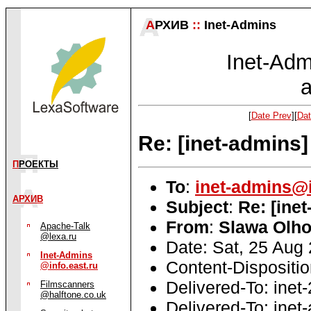
А
РХИВ
::
Inet-Admins
Inet-Admi
a
[
Date Prev
][
Dat
Re: [inet-admins]
П
РОЕКТЫ
To
:
inet-admins@i
АРХИВ
Subject
:
Re: [ine
From
:
Slawa Olh
Apache-Talk
@lexa.ru
Date: Sat, 25 Aug
Inet-Admins
Content-Disposition
@info.east.ru
Delivered-To: inet
Filmscanners
@halftone.co.uk
Delivered-To: inet