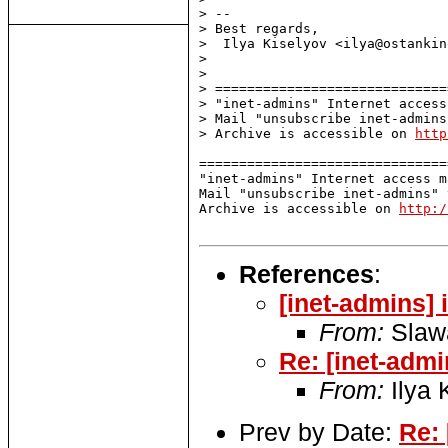
> --

> Best regards,

>  Ilya Kiselyov <ilya@ostankin
> 

> 

> =============================
> "inet-admins" Internet access
> Mail "unsubscribe inet-admins
> Archive is accessible on 
http
===============================
"inet-admins" Internet access m
Mail "unsubscribe inet-admins" 
Archive is accessible on 
http:/
References
:
[inet-admins] 
From:
Slaw
Re: [inet-admi
From:
Ilya 
Prev by Date:
Re: 