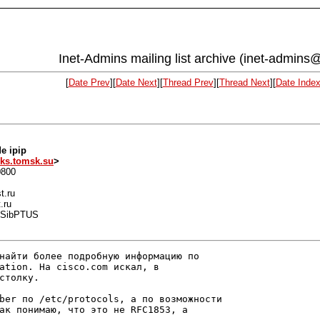
Inet-Admins mailing list archive (inet-admins@
[
Date Prev
][
Date Next
][
Thread Prev
][
Thread Next
][
Date Inde
e ipip
s.tomsk.su
>
0800
t.ru
.ru
, SibPTUS
найти более подробную информацию по

ation. На cisco.com искал, в

столку.

ber по /etc/protocols, а по возможности

ак понимаю, что это не RFC1853, а
