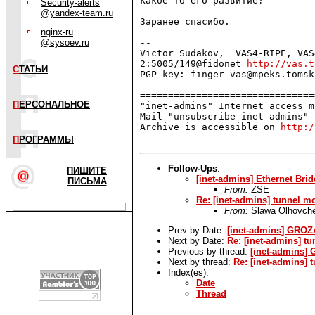
какое-то его развитие?

Security-alerts
@yandex-team.ru
Заранее спасибо.

nginx-ru
@sysoev.ru
-- 

Victor Sudakov,  VAS4-RIPE, VAS
2:5005/149@fidonet 
http://vas.t
С
ТАТЬИ
PGP key: finger vas@mpeks.tomsk.
===============================
П
ЕРСОНАЛЬНОЕ
"inet-admins" Internet access m
Mail "unsubscribe inet-admins" 
Archive is accessible on 
http:/
П
РОГРАММЫ
Follow-Ups
:
ПИШИТЕ
[inet-admins] Ethernet Brid
ПИСЬМА
From:
ZSE
Re: [inet-admins] tunnel m
From:
Slawa Olhovch
Prev by Date:
[inet-admins] GROZ
Next by Date:
Re: [inet-admins] t
Previous by thread:
[inet-admins]
Next by thread:
Re: [inet-admins] 
Index(es):
Date
Thread