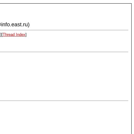
info.east.ru)
x
][
Thread Index
]