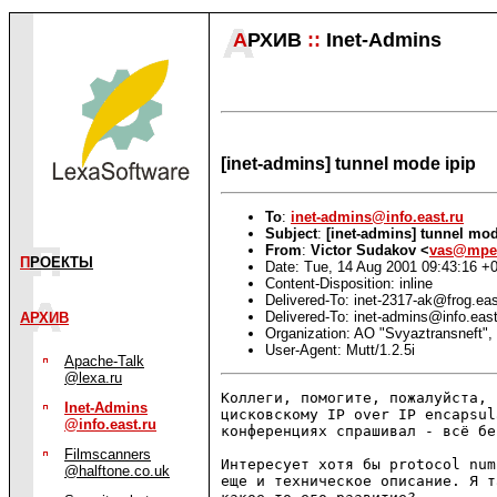
А
РХИВ
::
Inet-Admins
[inet-admins] tunnel mode ipip
To
:
inet-admins@info.east.ru
Subject
:
[inet-admins] tunnel mod
From
:
Victor Sudakov <
vas@mpek
П
РОЕКТЫ
Date: Tue, 14 Aug 2001 09:43:16 +
Content-Disposition: inline
Delivered-To: inet-2317-ak@frog.eas
Delivered-To: inet-admins@info.east
АРХИВ
Organization: AO "Svyaztransneft"
User-Agent: Mutt/1.2.5i
Apache-Talk
@lexa.ru
Коллеги, помогите, пожалуйста, 
Inet-Admins
цисковскому IP over IP encapsul
@info.east.ru
конференциях спрашивал - всё бе
Filmscanners
Интересует хотя бы protocol num
@halftone.co.uk
еще и техническое описание. Я т