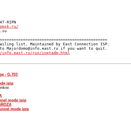
47-RIPN

omsk.ru/
su

==============================================

ailing list. Maintained by East Connection ISP.

to Majordomo@info.east.ru if you want to quit.

/info.east.ru/rus/inetadm.html
ge - G.703
ode ipip
enkov
A
unnel mode ipip
 GROZA
tunnel mode ipip