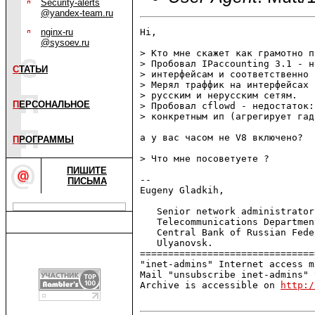
Security-alerts
@yandex-team.ru
nginx-ru
Hi,

@sysoev.ru
> Кто мне скажет как грамотно п
> Пробовал IPaccounting 3.1 - н
С
ТАТЬИ
> интерфейсам и соответственно 
> Мерял траффик на интерфейсах 
> русским и нерусским сетям.

П
ЕРСОНАЛЬНОЕ
> Пробовал сflowd - недостаток:
> конкретным ип (агрегирует гад
а у вас часом не V8 включено?

П
РОГРАММЫ
> Что мне посоветуете ?

ПИШИТЕ
-- 

ПИСЬМА
Eugeny Gladkih,

   Senior network administrator
   Telecommunications Departmen
   Central Bank of Russian Fede
   Ulyanovsk.                  
===============================
"inet-admins" Internet access m
Mail "unsubscribe inet-admins" 
Archive is accessible on 
http:/