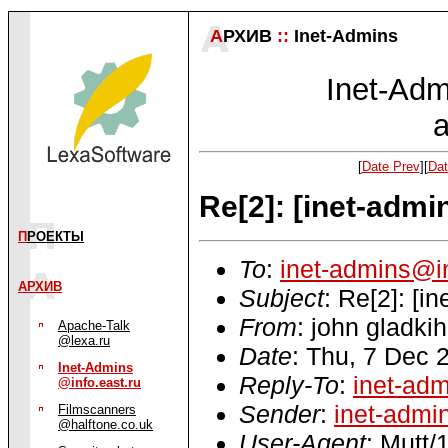
А
РХИВ
::
Inet-Admins
Inet-Admi
a
[
Date Prev
][
Dat
Re[2]: [inet-adm
П
РОЕКТЫ
To
:
inet-admins@in
АРХИВ
Subject
: Re[2]: [i
From
: john gladkih
Apache-Talk
@lexa.ru
Date
: Thu, 7 Dec 
Inet-Admins
Reply-To
:
inet-adm
@info.east.ru
Sender
:
inet-admi
Filmscanners
@halftone.co.uk
User-Agent
: Mutt/1