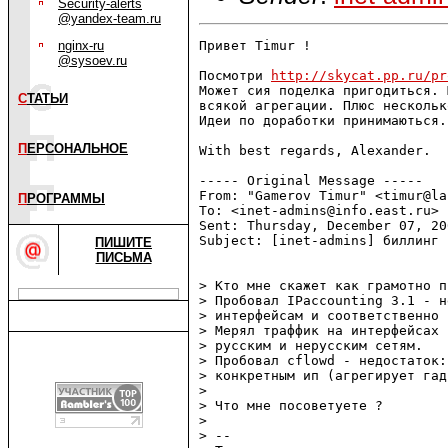
Security-alerts
@yandex-team.ru
nginx-ru
Привет Timur !

@sysoev.ru
Посмотри 
http://skycat.pp.ru/pr
Может сия поделка пригодиться. 
С
ТАТЬИ
всякой агрегации. Плюс нескольк
Идеи по доработки принимаються.

П
ЕРСОНАЛЬНОЕ
With best regards, Alexander.

----- Original Message -----

From: "Gamerov Timur" <timur@la
П
РОГРАММЫ
To: <inet-admins@info.east.ru>

Sent: Thursday, December 07, 20
Subject: [inet-admins] биллинг 
ПИШИТЕ
ПИСЬМА
> Кто мне скажет как грамотно п
> Пробовал IPaccounting 3.1 - н
> интерфейсам и соответственно 
> Мерял траффик на интерфейсах 
> русским и нерусским сетям.

> Пробовал сflowd - недостаток:
> конкретным ип (агрегирует гад
>

> Что мне посоветуете ?

>

> --
