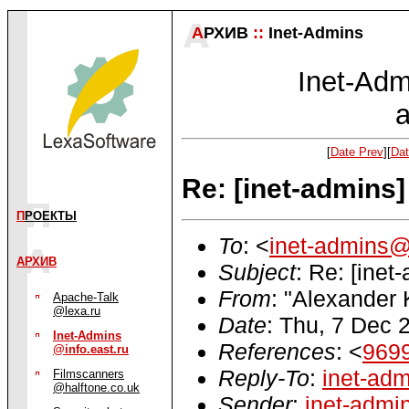
А
РХИВ
::
Inet-Admins
Inet-Admi
a
[
Date Prev
][
Dat
Re: [inet-admin
П
РОЕКТЫ
To
: <
inet-admins@i
АРХИВ
Subject
: Re: [ine
From
: "Alexander 
Apache-Talk
@lexa.ru
Date
: Thu, 7 Dec 
Inet-Admins
References
: <
969
@info.east.ru
Reply-To
:
inet-adm
Filmscanners
@halftone.co.uk
Sender
:
inet-admi