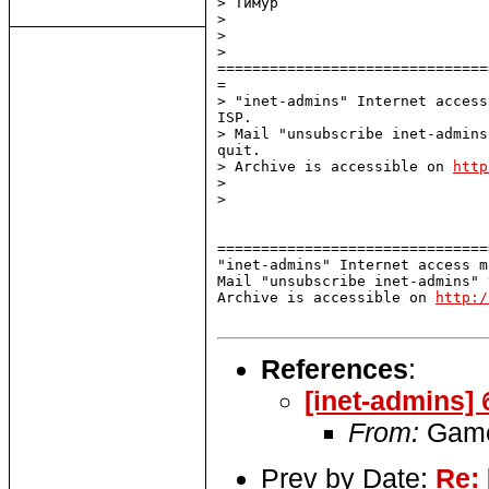
> Тимур

>

>

>

===============================
=

> "inet-admins" Internet access
ISP.

> Mail "unsubscribe inet-admins
quit.

> Archive is accessible on 
http
>

>

===============================
"inet-admins" Internet access m
Mail "unsubscribe inet-admins" 
Archive is accessible on 
http:/
References
:
[inet-admins
From:
Game
Prev by Date:
Re: