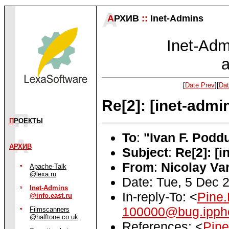
А
РХИВ
::
Inet-Admins
Inet-Admi
a
[
Date Prev
][
Dat
Re[2]: [inet-adm
П
РОЕКТЫ
To
:
"Ivan F. Podd
АРХИВ
Subject
:
Re[2]: [
From
:
Nicolay Va
Apache-Talk
@lexa.ru
Date: Tue, 5 Dec 
Inet-Admins
In-reply-To: <
Pine
@info.east.ru
100000@bug.ippho
Filmscanners
@halftone.co.uk
References: <
Pin