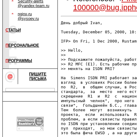
Security-alerts
100000@bug.ippho
@yandex-team.ru
nginx-ru
@sysoev.ru
День добрый Ivan,

С
ТАТЬИ
Tuesday, December 05, 2000, 10:
IFP> On Fri, 1 Dec 2000, Rustam
П
ЕРСОНАЛЬНОЕ
>> Hello,

>> 

>> Подскажите пожалуйста, работ
П
РОГРАММЫ
>> R2 MFC (E1). Есть рабочие пр
>> менять на ISDN PRI?

ПИШИТЕ
На  Simens ISDN PRI работает за
ПИСЬМА
взгляд  в условиях России более
по  R2,  в  общем случаи, в Рос
стандарта,  за  место  него ест
скрещение  R1  и  R2  с  национ
импульсный  челнок",  про него 
связи",  Гольдшнейн Б.С., глава
Тем  более  могут  возникнуть  
проекта,  если  использовать  R
проблем, а если связисты правил
по ISDN при установлении соедин
пул  приходят,  но мои связисты
это была фича EWSD , а на други