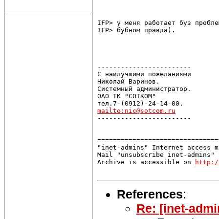
IFP> у меня работает буз пробле
IFP> бубном правда).

------------------------ 

С наилучшими пожеланиями

Николай Варинов.

Системный администратор.

ОАО ТК "СОТКОМ"

mailto:nic@sotcom.ru

------------------------

===============================
"inet-admins" Internet access m
Mail "unsubscribe inet-admins" 
Archive is accessible on 
http:/
References
:
Re: [inet-adm