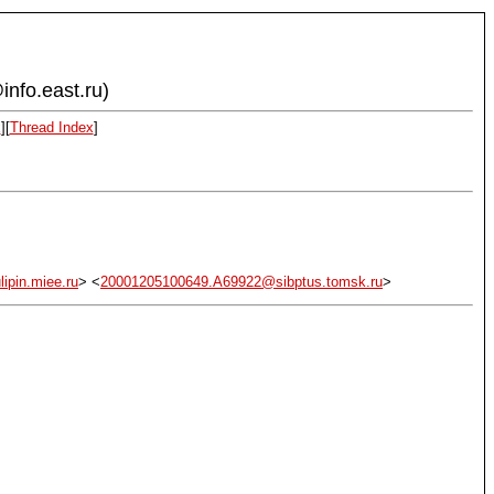
info.east.ru)
x
][
Thread Index
]
pin.miee.ru
> <
20001205100649.A69922@sibptus.tomsk.ru
>