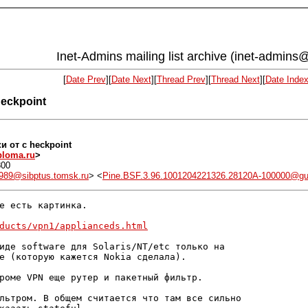
Inet-Admins mailing list archive (inet-admins@
[
Date Prev
][
Date Next
][
Thread Prev
][
Thread Next
][
Date Inde
heckpoint
ки от c heckpoint
loma.ru
>
800
989@sibptus.tomsk.ru
> <
Pine.BSF.3.96.1001204221326.28120A-100000@guli
е есть картинка.

ducts/vpn1/applianceds.html
иде software для Solaris/NT/etc только на

е (которую кажется Nokia сделала).

роме VPN еще рутер и пакетный фильтр.

льтром. В общем считается что там все сильно
