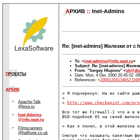
А
РХИВ
::
Inet-Admins
Re: [inet-admins] Железки от c 
To
:
<
inet-admins@info.east.ru
>
Subject
:
Re: [inet-admins] Желез
From
:
"Sergey Hlupnov" <
sh@dip
П
РОЕКТЫ
Date: Mon, 4 Dec 2000 20:45:02 -0
References: <
20001204134652.D48
АРХИВ
> Я подчеркнул. На их сайте даж
>

Apache-Talk
> 
http://www.checkpoint.com/pro
@lexa.ru
Все тот же Firewall-1 что и в в
Inet-Admins
BSD-подобной OS на своей железк
@info.east.ru
> Как я понял, в этой железке к
Filmscanners
@halftone.co.uk
Смотря что называть пакетным фи