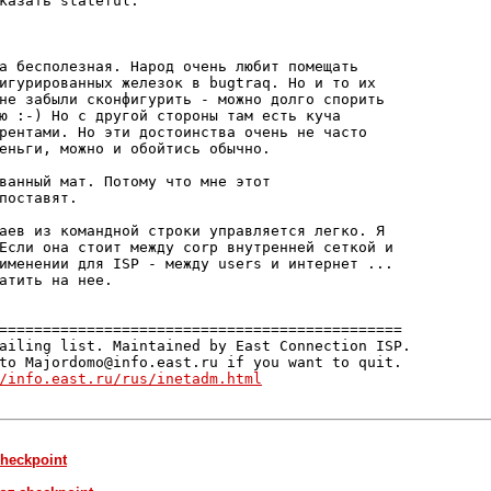
казать stateful.

а бесполезная. Народ очень любит помещать

игурированных железок в bugtraq. Но и то их

не забыли сконфигурить - можно долго спорить

ю :-) Но с другой стороны там есть куча

рентами. Но эти достоинства очень не часто

еньги, можно и обойтись обычно.

ванный мат. Потому что мне этот

поставят.

аев из командной строки управляется легко. Я

Если она стоит между corp внутренней сеткой и

именении для ISP - между users и интернет ...

атить на нее.

==============================================

ailing list. Maintained by East Connection ISP.

to Majordomo@info.east.ru if you want to quit.

/info.east.ru/rus/inetadm.html
checkpoint