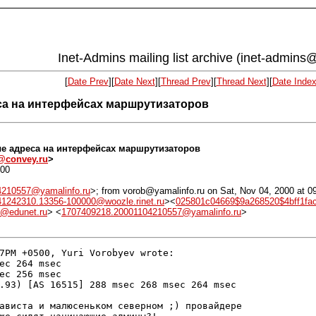
Inet-Admins mailing list archive (inet-admins@
[
Date Prev
][
Date Next
][
Thread Prev
][
Thread Next
][
Date Inde
реса на интерфейсах маршрутизаторов
ные адреса на интерфейсах маршрутизаторов
@convey.ru
>
300
4210557@yamalinfo.ru
>; from vorob@yamalinfo.ru on Sat, Nov 04, 2000 at 
41242310.13356-100000@woozle.rinet.ru
><
025801c04669$9a268520$4bff1fa
@edunet.ru
> <
1707409218.20001104210557@yamalinfo.ru
>
7PM +0500, Yuri Vorobyev wrote:

ec 264 msec

ec 256 msec

.93) [AS 16515] 288 msec 268 msec 264 msec

ависта и малюсеньком северном ;) провайдере
