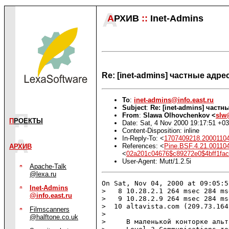
А
РХИВ
::
Inet-Admins
Re: [inet-admins] частные ад
To
:
inet-admins@info.east.ru
Subject
:
Re: [inet-admins] част
From
:
Slawa Olhovchenkov <
slw
П
РОЕКТЫ
Date: Sat, 4 Nov 2000 19:17:51 +0
Content-Disposition: inline
In-Reply-To: <
1707409218.2000110
References: <
Pine.BSF.4.21.00110
АРХИВ
<
02a201c04676$c89272e0$4bff1fac
User-Agent: Mutt/1.2.5i
Apache-Talk
@lexa.ru
On Sat, Nov 04, 2000 at 09:05:5
Inet-Admins
>   8 10.28.2.1 264 msec 284 ms
@info.east.ru
>   9 10.28.2.9 264 msec 284 ms
>  10 altavista.com (209.73.164
Filmscanners
> 

@halftone.co.uk
>     В маленькой конторке альт