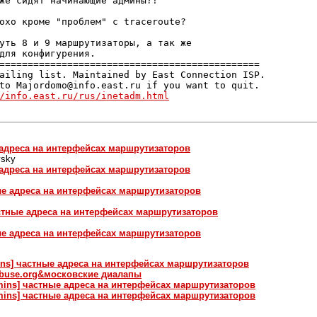
же сидят начинающие админы?!

охо кроме "проблем" с traceroute?

уть 8 и 9 маршрутизаторы, а так же

для конфигурения.

==============================================

ailing list. Maintained by East Connection ISP.

to Majordomo@info.east.ru if you want to quit.

/info.east.ru/rus/inetadm.html
е адреса на интерфейсах маршрутизаторов
vsky
е адреса на интерфейсах маршрутизаторов
тные адреса на интерфейсах маршрутизаторов
 частные адреса на интерфейсах маршрутизаторов
тные адреса на интерфейсах маршрутизаторов
dmins] частные адреса на интерфейсах маршрутизаторов
-abuse.org&московские диалапы
admins] частные адреса на интерфейсах маршрутизаторов
admins] частные адреса на интерфейсах маршрутизаторов