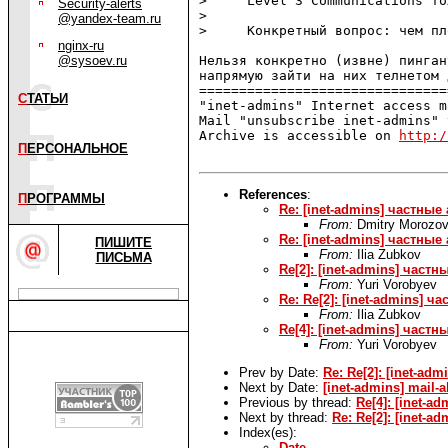
>     Level 3 Communications то
Security-alerts
> 

@yandex-team.ru
>     Конкретный вопрос: чем пл
nginx-ru
@sysoev.ru
Нельзя конкретно (извне) пинган
напрямую зайти на них телнетом 
===============================
С
ТАТЬИ
"inet-admins" Internet access m
Mail "unsubscribe inet-admins" 
Archive is accessible on 
http:/
П
ЕРСОНАЛЬНОЕ
References
:
П
РОГРАММЫ
Re: [inet-admins] частны
From:
Dmitry Morozo
Re: [inet-admins] частны
ПИШИТЕ
From:
Ilia Zubkov
ПИСЬМА
Re[2]: [inet-admins] час
From:
Yuri Vorobyev
Re: Re[2]: [inet-admins]
From:
Ilia Zubkov
Re[4]: [inet-admins] час
From:
Yuri Vorobyev
Prev by Date:
Re: Re[2]: [inet-a
Next by Date:
[inet-admins] mail
Previous by thread:
Re[4]: [inet-
Next by thread:
Re: Re[2]: [inet-
Index(es):
Date