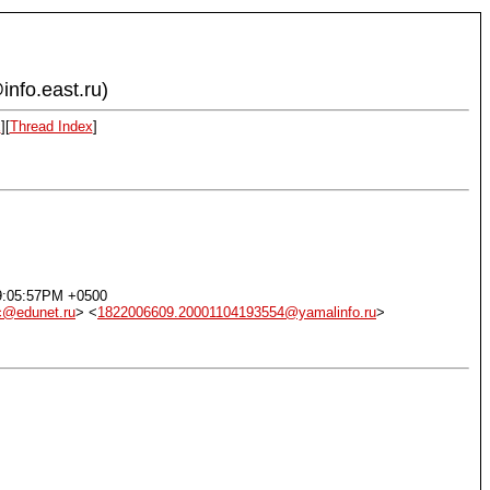
info.east.ru)
x
][
Thread Index
]
09:05:57PM +0500
c@edunet.ru
> <
1822006609.20001104193554@yamalinfo.ru
>