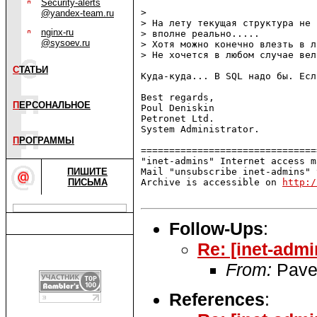
Security-alerts
> 

@yandex-team.ru
> На лету текущая структура не 
nginx-ru
> вполне реально.....

@sysoev.ru
> Хотя можно конечно влезть в л
> Не хочется в любом случае вел
С
ТАТЬИ
Куда-куда... В SQL надо бы. Есл
Best regards,

П
ЕРСОНАЛЬНОЕ
Poul Deniskin

Petronet Ltd.

System Administrator.

П
РОГРАММЫ
===============================
"inet-admins" Internet access m
ПИШИТЕ
Mail "unsubscribe inet-admins" 
ПИСЬМА
Archive is accessible on 
http:/
Follow-Ups
:
Re: [inet-adm
From:
Pavel
References
: