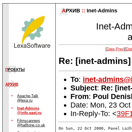
А
РХИВ
::
Inet-Admins
Inet-Admi
a
[
Date Prev
][
Dat
Re: [inet-admins]
П
РОЕКТЫ
To
:
inet-admins@i
АРХИВ
Subject
:
Re: [ine
From
:
Poul Denis
Apache-Talk
@lexa.ru
Date: Mon, 23 Oct
Inet-Admins
In-Reply-To: <
39F
@info.east.ru
Filmscanners
@halftone.co.uk
On Sun, 22 Oct 2000, Pavel Lozh