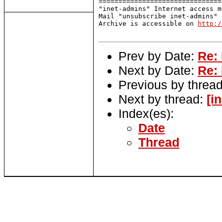
===============================
"inet-admins" Internet access m
Mail "unsubscribe inet-admins" 
Archive is accessible on 
http:/
Prev by Date:
Re:
Next by Date:
Re:
Previous by threa
Next by thread:
[i
Index(es):
Date
Thread