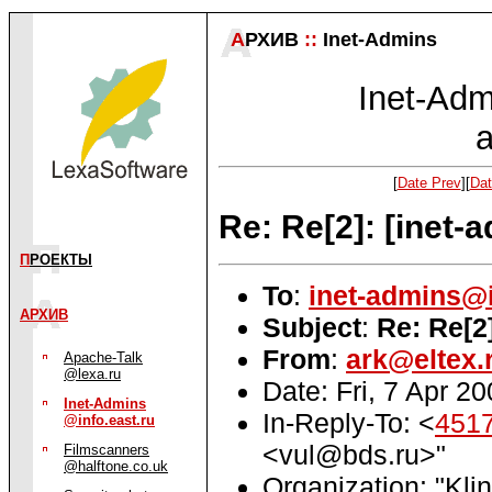
А
РХИВ
::
Inet-Admins
Inet-Admi
a
[
Date Prev
][
Dat
Re: Re[2]: [inet
П
РОЕКТЫ
To
:
inet-admins@i
АРХИВ
Subject
:
Re: Re[2
From
:
ark@eltex.
Apache-Talk
@lexa.ru
Date: Fri, 7 Apr 2
Inet-Admins
In-Reply-To: <
451
@info.east.ru
<vul@bds.ru>"
Filmscanners
@halftone.co.uk
Organization: "Kli