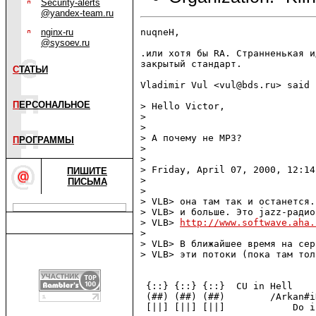
Security-alerts
@yandex-team.ru
nginx-ru
nuqneH,

@sysoev.ru
.или хотя бы RA. Странненькая и
закрытый стандарт.

С
ТАТЬИ
Vladimir Vul <vul@bds.ru> said :
П
ЕРСОНАЛЬНОЕ
> Hello Victor,

> 

> 

> А почему не МР3?

П
РОГРАММЫ
> 

> 

> Friday, April 07, 2000, 12:14
ПИШИТЕ
> 

ПИСЬМА
> 

> VLB> она там так и останется.
> VLB> и больше. Это jazz-радио
> VLB> 
http://www.softwave.aha.
> 

> VLB> В ближайшее время на сер
> VLB> эти потоки (пока там тол
                               
 {::} {::} {::}  CU in Hell    
 (##) (##) (##)        /Arkan#i
 [||] [||] [||]            Do i