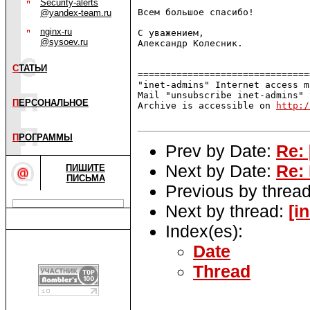
Security-alerts
Всем большое спасибо!

@yandex-team.ru
nginx-ru
С уважением,

@sysoev.ru
Александр Колесник.

С
ТАТЬИ
===============================
"inet-admins" Internet access m
Mail "unsubscribe inet-admins" 
П
ЕРСОНАЛЬНОЕ
Archive is accessible on 
http:/
П
РОГРАММЫ
Prev by Date:
Re:
Next by Date:
Re:
ПИШИТЕ
ПИСЬМА
Previous by threa
Next by thread:
[i
Index(es):
Date
Thread