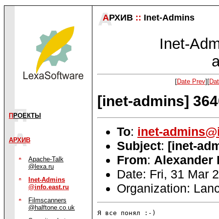
А
РХИВ
::
Inet-Admins
Inet-Admi
a
[
Date Prev
][
Dat
[inet-admins] 36
П
РОЕКТЫ
To
:
inet-admins@i
АРХИВ
Subject
:
[inet-ad
From
:
Alexander 
Apache-Talk
@lexa.ru
Date: Fri, 31 Mar
Inet-Admins
Organization: Lanc
@info.east.ru
Filmscanners
@halftone.co.uk
Я все понял :-)
