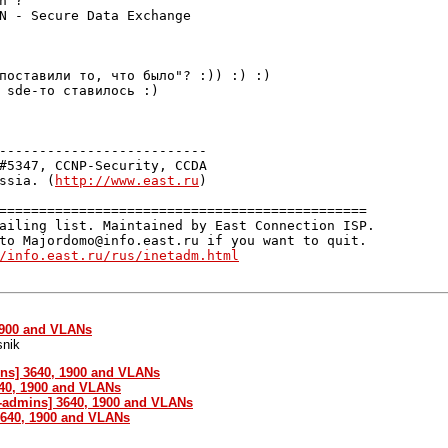
 ?

N - Secure Data Exchange

поставили то, что было"? :)) :) :) 

 sde-то ставилось :)

--------------------------

#5347, CCNP-Security, CCDA

ssia. (
http://www.east.ru
)

==============================================

ailing list. Maintained by East Connection ISP.

to Majordomo@info.east.ru if you want to quit.

/info.east.ru/rus/inetadm.html
 1900 and VLANs
snik
mins] 3640, 1900 and VLANs
640, 1900 and VLANs
et-admins] 3640, 1900 and VLANs
 3640, 1900 and VLANs