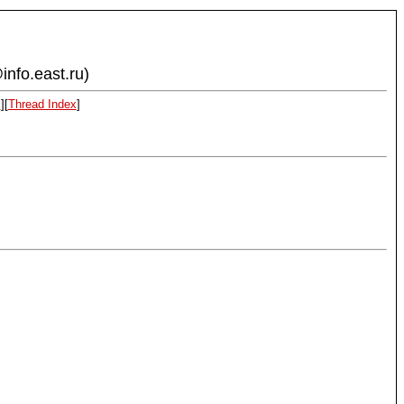
info.east.ru)
x
][
Thread Index
]