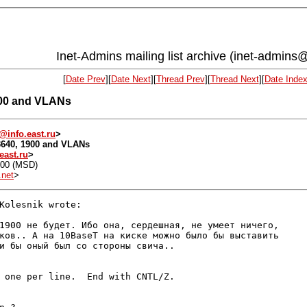
Inet-Admins mailing list archive (inet-admins@
[
Date Prev
][
Date Next
][
Thread Prev
][
Thread Next
][
Date Inde
1900 and VLANs
@info.east.ru
>
 3640, 1900 and VLANs
east.ru
>
400 (MSD)
net
>
Kolesnik wrote:

1900 не будет. Ибо она, сердешная, не умеет ничего,

ков.. А на 10BaseT на киске можно было бы выставить

и бы оный был со стороны свича..

 one per line.  End with CNTL/Z.
