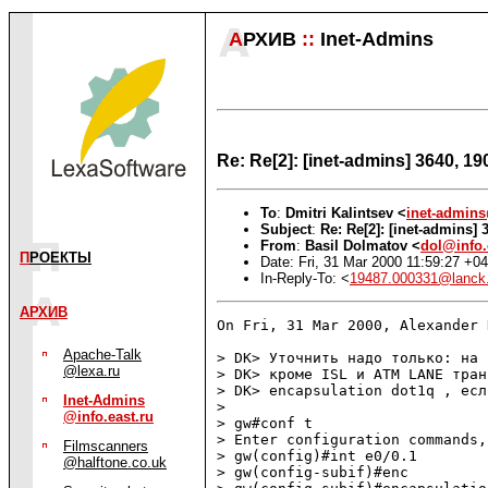
А
РХИВ
::
Inet-Admins
Re: Re[2]: [inet-admins] 3640, 
To
:
Dmitri Kalintsev <
inet-admins
Subject
:
Re: Re[2]: [inet-admins]
From
:
Basil Dolmatov <
dol@info.
П
РОЕКТЫ
Date: Fri, 31 Mar 2000 11:59:27 +0
In-Reply-To: <
19487.000331@lanck.
АРХИВ
On Fri, 31 Mar 2000, Alexander 
Apache-Talk
> DK> Уточнить надо только: на 
@lexa.ru
> DK> кроме ISL и ATM LANE тран
> DK> encapsulation dot1q , есл
Inet-Admins
> 

@info.east.ru
> gw#conf t

> Enter configuration commands,
Filmscanners
> gw(config)#int e0/0.1

@halftone.co.uk
> gw(config-subif)#enc
