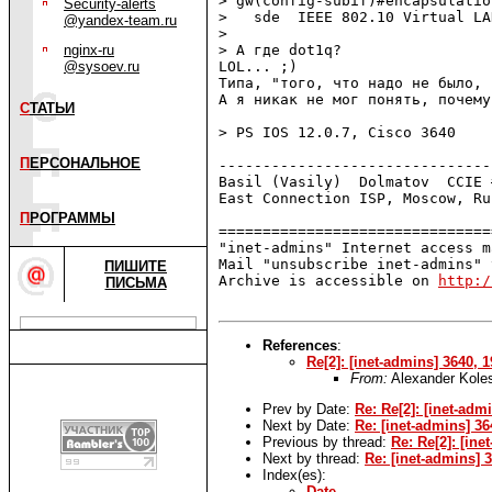
> gw(config-subif)#encapsulation
Security-alerts
>   sde  IEEE 802.10 Virtual LA
@yandex-team.ru
> 

nginx-ru
> А где dot1q?

@sysoev.ru
LOL... ;) 

Типа, "того, что надо не было, 
А я никак не мог понять, почему
С
ТАТЬИ
> PS IOS 12.0.7, Cisco 3640

П
ЕРСОНАЛЬНОЕ
-------------------------------
Basil (Vasily)  Dolmatov  CCIE 
East Connection ISP, Moscow, Ru
П
РОГРАММЫ
===============================
"inet-admins" Internet access m
Mail "unsubscribe inet-admins" 
ПИШИТЕ
Archive is accessible on 
http:/
ПИСЬМА
References
:
Re[2]: [inet-admins] 3640,
From:
Alexander Kole
Prev by Date:
Re: Re[2]: [inet-ad
Next by Date:
Re: [inet-admins] 3
Previous by thread:
Re: Re[2]: [in
Next by thread:
Re: [inet-admins]
Index(es):
Date