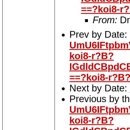
==?koi8-r
From:
Dm
Prev by Date:
UmU6IFtpbm
koi8-r?B?
IGdldCBpdC
==?koi8-r?B
Next by Date:
Previous by t
UmU6IFtpbm
koi8-r?B?