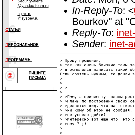
Security-alerts
@yandex-team.ru
In-Reply-To
: <
nginx-ru
@sysoev.ru
Bourkov" at "
Reply-To
:
ine
С
ТАТЬИ
Sender
:
inet-
П
ЕРСОНАЛЬНОЕ
П
РОГРАММЫ
> Прошу прощения,

> так как очень близкие темы за
> я осмелился написать такой об
ПИШИТЕ
Если сочтешь нужным, то дошли э
ПИСЬМА
> 

> 

> >

> .

> >Гмм, а причем тут планы рост
> >Планы по построению своих се
> >делается вид, что шаг открыт
> >ни кому об этом не сообщая. 
> >не успело дойти?

> >Интересно вот еще что, это с
> >ему ? ;)

> 

> 
