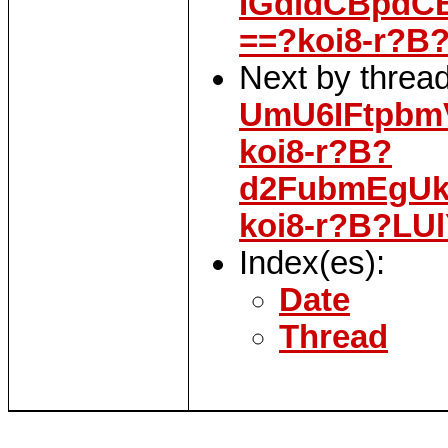
IGdldCBpdC
==?koi8-r?B
Next by threa
UmU6IFtpbm
koi8-r?B?
d2FubmEgUk
koi8-r?B?L
Index(es):
Date
Thread