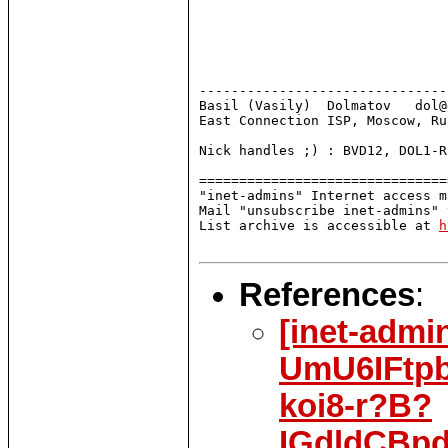
-------------------------------
Basil (Vasily)  Dolmatov   dol@
East Connection ISP, Moscow, Ru
Nick handles ;) : BVD12, DOL1-R
===============================
"inet-admins" Internet access m
Mail "unsubscribe inet-admins" 
List archive is accessible at 
h
References
:
[inet-admi
UmU6IFtp
koi8-r?B?
IGdldCBp