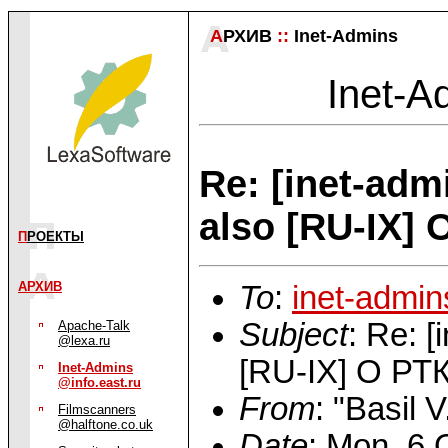
А
РХИВ
::
Inet-Admins
Inet-A
Re: [inet-adm
also [RU-IX] 
П
РОЕКТЫ
АРХИВ
To
:
inet-admi
Subject
: Re: [
Apache-Talk
@lexa.ru
[RU-IX] О РТК
Inet-Admins
@info.east.ru
From
: "Basil 
Filmscanners
@halftone.co.uk
Date
: Mon, 6