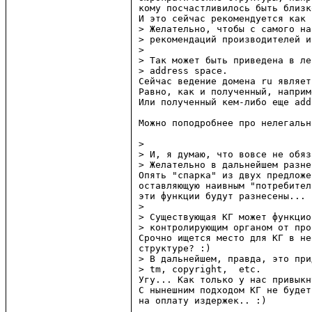
кому посчастливилось быть близк
И это сейчас рекомендуется как 
> Желательно, чтобы с самого на
> рекомендаций производителей и
> 

> Так может быть приведена в ле
> address space.

Сейчас ведение домена ru являет
Равно, как и полученный, наприм
Или полученный кем-либо еще add
Можно поподробнее про нелегальн
> 

> И, я думаю, что вовсе не обяз
> Желательно в дальнейшем разне
Опять "спарка" из двух предложе
оставляющую наивным "потребител
эти функции будут разнесены...

> 

> Существующая КГ может функцио
> контролирующим органом от про
Срочно ищется место для КГ в не
структуре? :)

> В дальнейшем, правда, это при
> tm, copyright,  etc.

Угу... Как только у нас привыкн
С нынешним подходом КГ не будет
на оплату издержек.. :)
