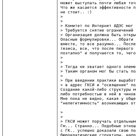
может выступать почти любая точ
Что же касается эффективности п
не стоит.. :)

> 

> 

> Комитет по Интернет АДЭС мог 
> Требуется снятие ограничений 
> Организация должна быть откры
Опасные формулировки... Обрати 
вместе, то все разумно... После
тезиса, все, что после первого 
поэтапно" и получается то, чего
> 

> 

> Тогда не хватает одного элеме
> Таким органом мог бы стать по
> 

> При введении практики выработ
> в адрес ГКСИ и "освящение" по
Создание какой-либо структуры м
либо потребностью в ней в чинов
Мне пока не видно, какая у обще
"нелегитимность" возникающих от
> 

> 

> ГКСИ может поручать отдельным
Гм... Странно... Подобные отнош
с ГК.. успешно доказали свою по
бюрократические структуры, напр