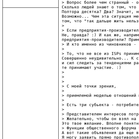
> Вопрос более чем странный - о
Сколько людей знают о том, что 
Полтора десятка? Два? Значит, н
Возможно... Чем эта ситуация ме
том, что "так дальше жить нельз
> 

> Если предприятия-производител
Не, правда? :) И как же, наприм
предприятия-производители? Прим
> И кто именно из чиновников - 
> 

> То, что не все из ISPs приним
Совершенно неудивительно... К с
и сил следить за тенденциями ра
те принимают участие. :)

> 

> 

> 

> С моей точки зрения,

> 

> приемлемой моделью отношений 
> 

> Есть три субьекта - потребите
> 

> Представителем интересов потр
> Желательно, чтобы он взял на 
Это твое желание. Вполне понятн
> Функции общественного форума 
А вот такие объявления да еще в
Я могу заявить прямо противопол