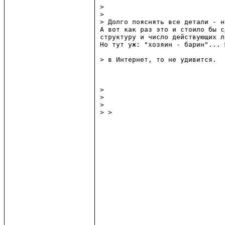
> 

> 

> Долго пояснять все детали - н
А вот как раз это и стоило бы с
структуру и число действующих л
Но тут уж: "хозяин - барин"... 
> в Интернет, то не удивится.

> 

> 

> 

> >
