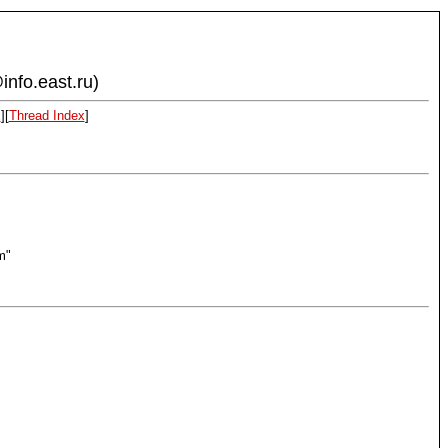
info.east.ru)
x
][
Thread Index
]
m"