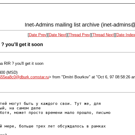
Inet-Admins mailing list archive (inet-admins@
[
Date Prev
][
Date Next
][
Thread Prev
][
Thread Next
][
Date Inde
 you'll get it soon
a RIR ? you'll get it soon
0400 (MSD)
655ea8c0@dburk.comstar.ru
> from "Dmitri Bourkov" at "Oct 6, 97 08:58:26 a
тей могут быть у каждого свои. Тут же, для

ый, на самом деле

Хотя, может просто времени мало прошло, письмо

й мере, больше трех лет обсуждалось в рамках
