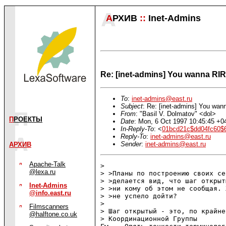
А
РХИВ
::
Inet-Admins
Re: [inet-admins] You wanna RIR ?
To
:
inet-admins@east.ru
Subject
: Re: [inet-admins] You wann
From
: "Basil V. Dolmatov" <dol>
П
РОЕКТЫ
Date
: Mon, 6 Oct 1997 10:45:45 +
In-Reply-To
: <
01bcd21c$dd04fc60$
Reply-To
:
inet-admins@east.ru
Sender
:
inet-admins@east.ru
АРХИВ
Apache-Talk
> 

@lexa.ru
> >Планы по построению своих се
> >делается вид, что шаг открыт
Inet-Admins
> >ни кому об этом не сообщая. 
@info.east.ru
> >не успело дойти?

> 

Filmscanners
> Шаг открытый - это, по крайне
@halftone.co.uk
> Координационной Группы
