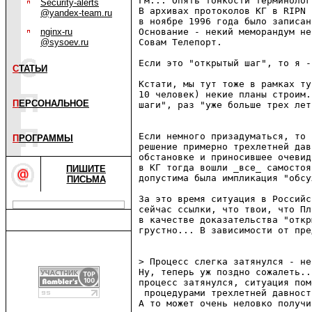
Гм... Опять тонкости терминологи
Security-alerts
В архивах протоколов КГ в RIPN 
@yandex-team.ru
в ноябре 1996 года было записан
nginx-ru
Основание - некий меморандум не
@sysoev.ru
Совам Телепорт.

Если это "открытый шаг", то я -
С
ТАТЬИ
Кстати, мы тут тоже в рамках ту
10 человек) некие планы строим.
П
ЕРСОНАЛЬНОЕ
шаги", раз "уже больше трех лет
Если немного призадуматься, то 
П
РОГРАММЫ
решение примерно трехлетней дав
обстановке и приносившее очевид
в КГ тогда вошли _все_ самостоя
ПИШИТЕ
допустима была импликация "обсу
ПИСЬМА
За это время ситуация в Российс
сейчас ссылки, что твои, что Пл
в качестве доказательства "откр
грустно... В зависимости от пре
> Процесс слегка затянулся - не
Ну, теперь уж поздно сожалеть..
процесс затянулся, ситуация пом
 процедурами трехлетней давност
А то может очень неловко получи