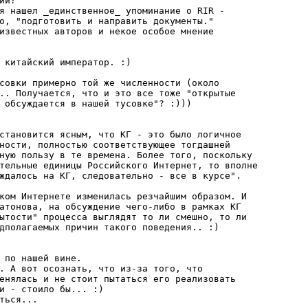
и?

я нашел _единственное_ упоминание о RIR - 

о, "подготовить и направить документы." 

известных авторов и некое особое мнение

 китайский император. :)

совки примерно той же численности (около

.. Получается, что и это все тоже "открытые

 обсуждается в нашей тусовке"? :)))

становится ясным, что КГ - это было логичное

ности, полностью соответствующее тогдашней

ную пользу в те времена. Более того, поскольку

тельные единицы Российского Интернет, то вполне

ждалось на КГ, следовательно - все в курсе".

ком Интернете изменилась резчайшим образом. И 

атонова, на обсуждение чего-либо в рамках КГ

ытости" процесса выглядят то ли смешно, то ли

дполагаемых причин такого поведения.. :)

 по нашей вине.

. А вот осознать, что из-за того, что

енялась и не стоит пытаться его реализовать

и - стоило бы... :) 

ться... 
