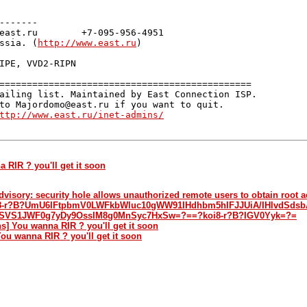
-------

east.ru        +7-095-956-4951

ssia. (
http://www.east.ru
)

IPE, VVD2-RIPN

==============================================

ailing list. Maintained by East Connection ISP.

to Majordomo@east.ru if you want to quit.

ttp://www.east.ru/inet-admins/
 RIR ? you'll get it soon
Advisory: security hole allows unauthorized remote users to obtain root
oi8-r?B?UmU6IFtpbmV0LWFkbWluc10gWW91IHdhbm5hIFJJUiA/IHlvdSdsb
SVS1JWF0g7yDy9OssIM8g0MnSyc7HxSw=?==?koi8-r?B?IGV0Yyk=?=
ns] You wanna RIR ? you'll get it soon
You wanna RIR ? you'll get it soon