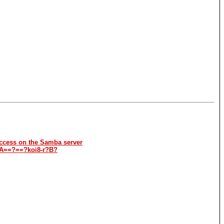
 access on the Samba server
A==?==?koi8-r?B?