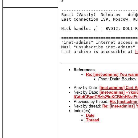
> 

-------------------------------
Basil (Vasily)  Dolmatov   dol@
East Connection ISP, Moscow, Ru
Nick handles ;) : BVD12, DOL1-R
===============================
"inet-admins" Internet access m
Mail "unsubscribe inet-admins" 
List archive is accessible at 
h
References
:
Re: [inet-admins] You wanna
From:
Dmitri Bourkov
Prev by Date:
[inet-admins] Cert 
Next by Date:
[inet-admins] =?k
IGdldCBpdCBzb29uKCBhbHNvIFt
Previous by thread:
Re: [inet-admi
Next by thread:
Re: [inet-admins] 
Index(es):
Date
Thread