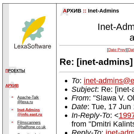
А
РХИВ
::
Inet-Admins
Inet-Admi
a
[
Date Prev
][
Dat
Re: [inet-admins]
П
РОЕКТЫ
To
:
inet-admins@e
АРХИВ
Subject
: Re: [inet
From
: "Slawa V. 
Apache-Talk
@lexa.ru
Date
: Tue, 17 Ju
Inet-Admins
In-Reply-To
: <
1997
@info.east.ru
from "Dmitri Kalin
Filmscanners
@halftone.co.uk
Reply-To
:
inet-ad