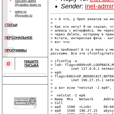
Security-alerts
Sender
:
inet-admi
@yandex-team.ru
nginx-ru
@sysoev.ru
> > А что, у Open алиасов на ин
> 

С
ТАТЬИ
> Как это нету? Я не сказал, чт
> алиасы с интерфейса. Не через
> через delete, которому в прин
П
ЕРСОНАЛЬНОЕ
> Кстати, интересная фича - ког
> вот что:

А ты пробовал? А то в manе у ме
П
РОГРАММЫ
расскажи. Все эти ifconfig/nets
> ifconfig -a

ПИШИТЕ
> lo0: flags=8009<UP,LOOPBACK,M
ПИСЬМА
>         inet 127.0.0.1 netmas
> ep0:

> flags=b863<UP,BROADCAST,NOTRA
>         inet 196.27.15.1 netm
> 

> а вот если "netstat -I ep0", т
> 

>  netstat -I ep0

> Name  Mtu   Network     Addre
> Coll

> ep0   1500  <Link>      00:60
> ep0   1500  196.27.15   abyss