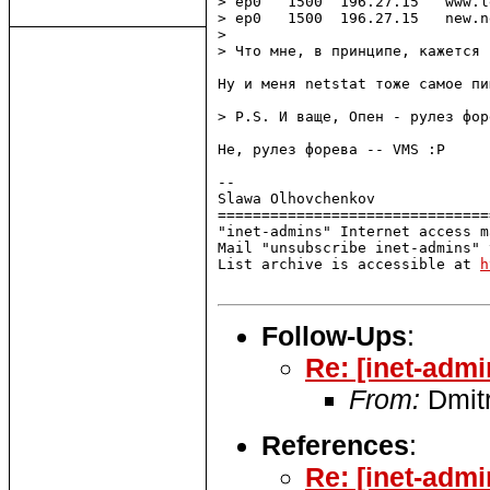
> ep0   1500  196.27.15   www.l
> ep0   1500  196.27.15   new.n
> 

> Что мне, в принципе, кажется 
Ну и меня netstat тоже самое пиш
> P.S. И ваще, Опен - рулез фор
Не, рулез форева -- VMS :P

-- 

Slawa Olhovchenkov

===============================
"inet-admins" Internet access m
Mail "unsubscribe inet-admins" 
List archive is accessible at 
h
Follow-Ups
:
Re: [inet-adm
From:
Dmitr
References
:
Re: [inet-adm