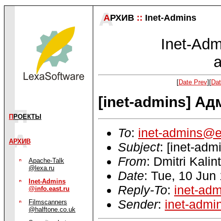
А
РХИВ
::
Inet-Admins
Inet-Admi
a
[
Date Prev
][
Dat
[inet-admins] Ад
П
РОЕКТЫ
To
:
inet-admins@e
АРХИВ
Subject
: [inet-ad
From
: Dmitri Kalin
Apache-Talk
@lexa.ru
Date
: Tue, 10 Jun
Inet-Admins
Reply-To
:
inet-ad
@info.east.ru
Sender
:
inet-admi
Filmscanners
@halftone.co.uk