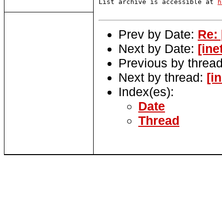
List archive is accessible at 
h
Prev by Date:
Re: 
Next by Date:
[ine
Previous by threa
Next by thread:
[i
Index(es):
Date
Thread