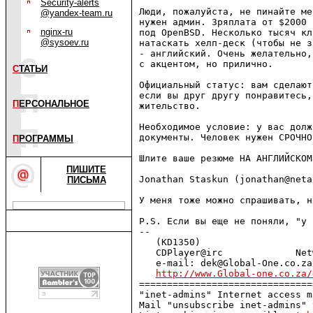
Security-alerts
Люди, пожалуйста, не пинайте ме
@yandex-team.ru
нужен админ. Зряплата от $2000 
nginx-ru
под OpenBSD. Несколько тысяч кл
@sysoev.ru
натаскать хелп-деск (чтобы не з
- английский. Очень желательно,
с акцентом, но прилично.

С
ТАТЬИ
Официальный статус: вам сделают
если вы друг другу понравитесь,
П
ЕРСОНАЛЬНОЕ
жительство.

Необходимое условие: у вас долж
документы. Человек нужен СРОЧНО.
П
РОГРАММЫ
Шлите ваше резюме НА АНГЛИЙСКОМ
ПИШИТЕ
Jonathan Staskun (jonathan@neta
ПИСЬМА
У меня тоже можно спрашивать, н
P.S. Если вы еще не поняли, "у 
-- 

   (KD1350)                    
   CDPlayer@irc             Net
   e-mail: dek@Global-One.co.za
http://www.Global-one.co.za/
===============================
"inet-admins" Internet access m
Mail "unsubscribe inet-admins" 