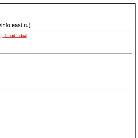
info.east.ru)
x
][
Thread Index
]