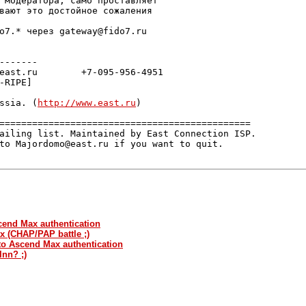
 модератора, само проставляет

вают это достойное сожаления

o7.* через gateway@fido7.ru

-------

east.ru        +7-095-956-4951

-RIPE]

ssia. (
http://www.east.ru
)

==============================================

ailing list. Maintained by East Connection ISP.

to Majordomo@east.ru if you want to quit.

cend Max authentication
 (CHAP/PAP battle ;)
to Ascend Max authentication
Inn? ;)