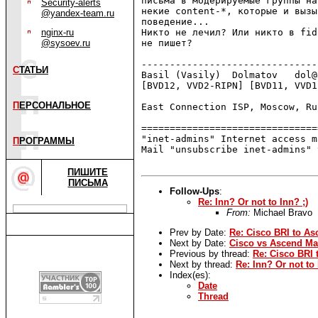
письма в модерируемые группы на
Security-alerts
некие content-*, которые и вызы
@yandex-team.ru
поведение...

nginx-ru
Никто не лечил? Или никто в fid
@sysoev.ru
не пишет?

-------------------------------
С
ТАТЬИ
Basil (Vasily)  Dolmatov   dol@
[BVD12, VVD2-RIPN] [BVD11, VVD1
П
ЕРСОНАЛЬНОЕ
East Connection ISP, Moscow, Ru
===============================
"inet-admins" Internet access m
П
РОГРАММЫ
Mail "unsubscribe inet-admins" 
ПИШИТЕ
ПИСЬМА
Follow-Ups
:
Re: Inn? Or not to Inn? ;)
From:
Michael Bravo
Prev by Date:
Re: Cisco BRI to As
Next by Date:
Cisco vs Ascend Max
Previous by thread:
Re: Cisco BRI 
Next by thread:
Re: Inn? Or not to 
Index(es):
Date
Thread