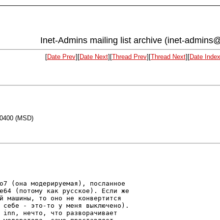
Inet-Admins mailing list archive (inet-admins@
[
Date Prev
][
Date Next
][
Thread Prev
][
Thread Next
][
Date Inde
+0400 (MSD)
o7 (она модерируемая), посланное

e64 (потому как русское). Если же

й машины, то оно не конвертится

 себе - это-то у меня выключено).

 inn, нечто, что разворачивает
