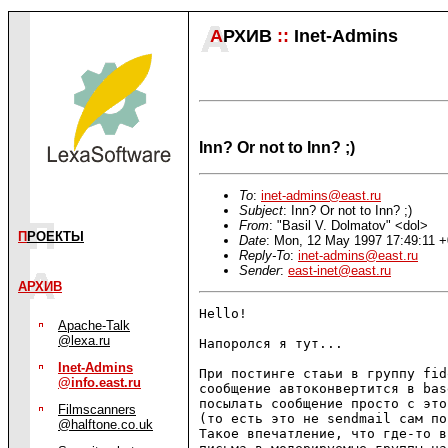
А
РХИВ
::
Inet-Admins
Inn? Or not to Inn? ;)
To
:
inet-admins@east.ru
Subject
: Inn? Or not to Inn? ;)
From
: "Basil V. Dolmatov" <dol>
П
РОЕКТЫ
Date
: Mon, 12 May 1997 17:49:11 
Reply-To
:
inet-admins@east.ru
Sender
:
east-inet@east.ru
АРХИВ
Hello!

Apache-Talk
@lexa.ru
Напоролся я тут...

Inet-Admins
При постинге стаьи в группу fid
@info.east.ru
сообщение автоконвертится в bas
посылать сообщение просто с это
Filmscanners
(то есть это не sendmail сам по
@halftone.co.uk
Такое впечатление, что где-то в