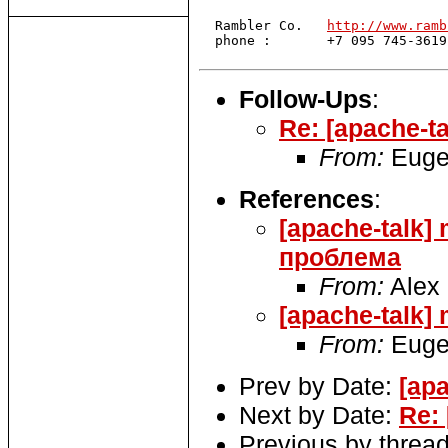
  Rambler Co.	
http://www.ramb
  phone :	+7 095 745-3619

Follow-Ups
:
Re: [apache-t
From:
Euge
References
:
[apache-talk]
проблема
From:
Alex 
[apache-talk]
From:
Euge
Prev by Date:
[ap
Next by Date:
Re:
Previous by threa