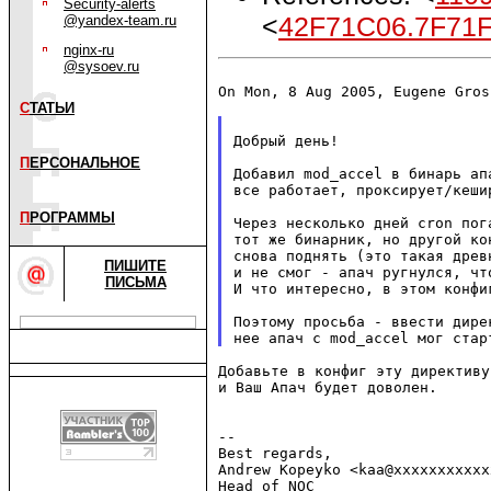
Security-alerts
<
42F71C06.7F71
@yandex-team.ru
nginx-ru
@sysoev.ru
On Mon, 8 Aug 2005, Eugene Gros
С
ТАТЬИ
Добрый день!

П
ЕРСОНАЛЬНОЕ
Добавил mod_accel в бинарь ап
все работает, проксирует/кешир
П
РОГРАММЫ
Через несколько дней cron пог
тот же бинарник, но другой ко
снова поднять (это такая древ
ПИШИТЕ
и не смог - апач ругнулся, чт
ПИСЬМА
И что интересно, в этом конфи
Поэтому просьба - ввести дире
Добавьте в конфиг эту директиву
и Ваш Апач будет доволен.

--

Best regards,

Andrew Kopeyko <kaa@xxxxxxxxxxxx
Head of NOC
