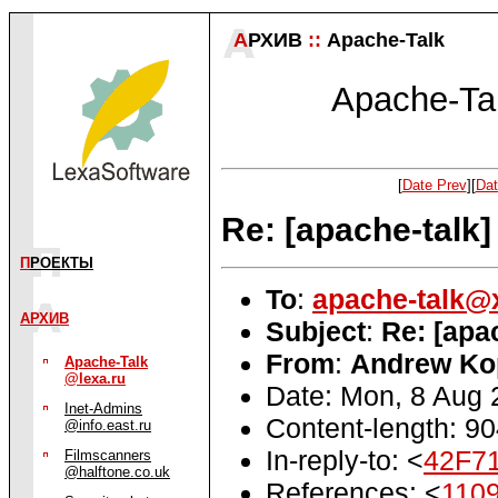
А
РХИВ
::
Apache-Talk
Apache-Tal
[
Date Prev
][
Dat
Re: [apache-talk
П
РОЕКТЫ
To
:
apache-talk@
АРХИВ
Subject
:
Re: [apa
From
:
Andrew Ko
Apache-Talk
@lexa.ru
Date: Mon, 8 Aug
Inet-Admins
Content-length: 9
@info.east.ru
In-reply-to: <
42F7
Filmscanners
@halftone.co.uk
References: <
1109