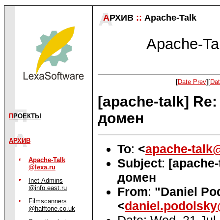
А
РХИВ
::
Apache-Talk
Apache-Tal
[
Date Prev
][
Dat
[apache-talk] Re:
домен
П
РОЕКТЫ
АРХИВ
To
:
<
apache-talk
Subject
:
[apache-
Apache-Talk
@lexa.ru
домен
Inet-Admins
@info.east.ru
From
:
"Daniel Po
Filmscanners
<
daniel.podolsk
@halftone.co.uk
Date: Wed, 21 Jul