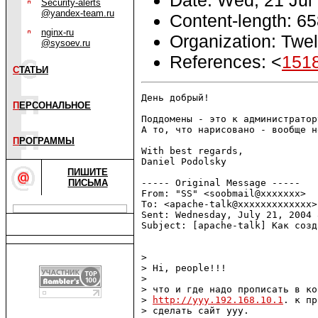
Security-alerts
@yandex-team.ru
Content-length: 6
nginx-ru
Organization: Twe
@sysoev.ru
References: <
151
С
ТАТЬИ
День добрый!

П
ЕРСОНАЛЬНОЕ
Поддомены - это к администратор
А то, что нарисовано - вообще н
П
РОГРАММЫ
With best regards,

Daniel Podolsky

ПИШИТЕ
ПИСЬМА
----- Original Message -----

From: "SS" <soobmail@xxxxxxx>

To: <apache-talk@xxxxxxxxxxxxx>

Sent: Wednesday, July 21, 2004 
Subject: [apache-talk] Как созд
>

> Hi, people!!!

>

> что и где надо прописать в ко
> 
http://yyy.192.168.10.1
. к пр
> сделать сайт yyy.
