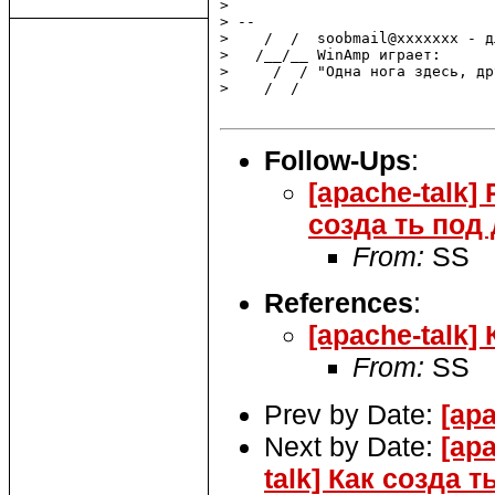
>

> --

>    /  /  soobmail@xxxxxxx - д
>   /__/__ WinAmp играет:

>     /  / "Одна нога здесь, др
>    /  /

Follow-Ups
:
[apache-talk] 
созда ть под
From:
SS
References
:
[apache-talk]
From:
SS
Prev by Date:
[ap
Next by Date:
[apa
talk] Как созда 