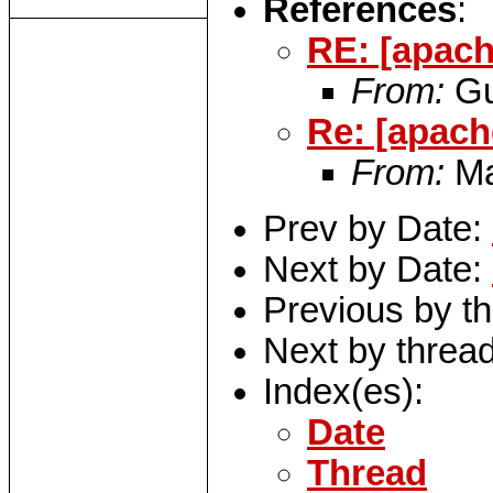
References
:
RE: [apache
From:
Gu
Re: [apache
From:
Ma
Prev by Date:
Next by Date:
Previous by t
Next by threa
Index(es):
Date
Thread