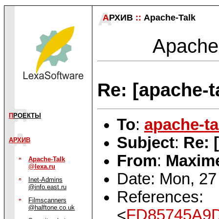
А
РХИВ
::
Apache-Talk
Apache-
Re: [apache-t
П
РОЕКТЫ
To
:
apache-ta
Subject
:
Re: 
АРХИВ
From
:
Maxime
Apache-Talk
@lexa.ru
Date: Mon, 27
Inet-Admins
@info.east.ru
References:
Filmscanners
@halftone.co.uk
<
FD85745A9D