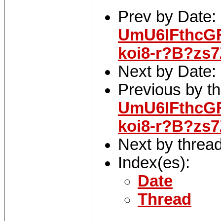
Prev by Date:
UmU6IFthcG
koi8-r?B?z
Next by Date:
Previous by t
UmU6IFthcG
koi8-r?B?z
Next by threa
Index(es):
Date
Thread