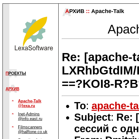
А
РХИВ
::
Apache-Talk
Apach
Re: [apache-
LXRhbGtdIM/
П
РОЕКТЫ
==?KOI8-R?B
АРХИВ
Apache-Talk
To
:
apache-ta
@lexa.ru
Subject
:
Re: 
Inet-Admins
@info.east.ru
сессий с одн
Filmscanners
@halftone.co.uk