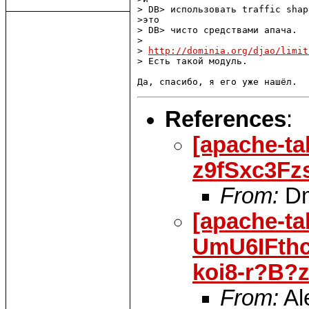
> DB> использовать traffic shap
>это

> DB> чисто средствами апача.

> 

> 
http://dominia.org/djao/limit
> Есть такой модуль.

References
:
[apache-t
z9fSxc3F
From:
Dm
[apache-ta
UmU6IFth
koi8-r?B
From:
Al