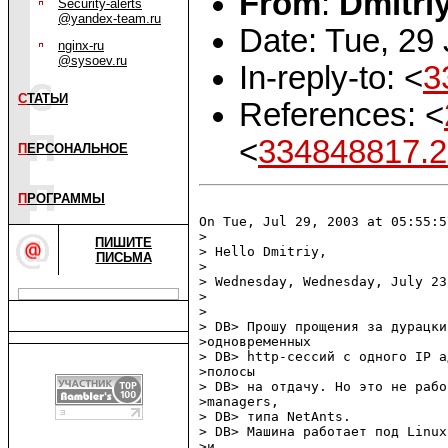
From
:
Dmitri
Security-alerts
@yandex-team.ru
Date: Tue, 29
nginx-ru
@sysoev.ru
In-reply-to: <
3
С
ТАТЬИ
References: <
<
334848817.2
П
ЕРСОНАЛЬНОЕ
П
РОГРАММЫ
On Tue, Jul 29, 2003 at 05:55:5
> 

ПИШИТЕ
> Hello Dmitriy,

ПИСЬМА
> 

> Wednesday, Wednesday, July 23
> 

> 

> DB> Прошу прощения за дурацки
>одновременных

> DB> http-сессий с одного IP а
>полосы

> DB> на отдачу. Но это не рабо
>managers,

> DB> типа NetAnts.

> DB> Машина работает под Linux
>и
