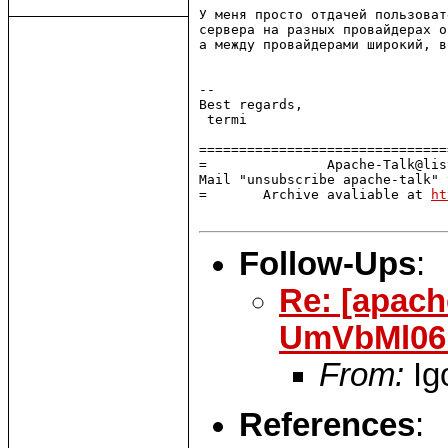
У меня просто отдачей пользоват
сервера на разных провайдерах о
а между провайдерами широкий, в
-- 

Best regards,

 termi                         
===============================
=               Apache-Talk@lis
Mail "unsubscribe apache-talk" 
=       Archive avaliable at 
ht
Follow-Ups
:
Re: [apach
UmVbMl06
From:
Ig
References
: