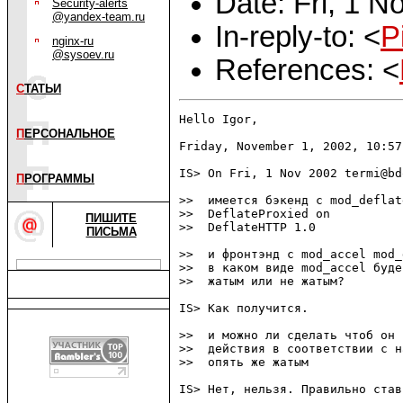
Date: Fri, 1 
Security-alerts
@yandex-team.ru
In-reply-to: <
P
nginx-ru
@sysoev.ru
References: <
С
ТАТЬИ
Hello Igor,

П
ЕРСОНАЛЬНОЕ
Friday, November 1, 2002, 10:57
IS> On Fri, 1 Nov 2002 termi@bd
П
РОГРАММЫ
>>  имеется бэкенд с mod_deflat
>>  DeflateProxied on

ПИШИТЕ
>>  DeflateHTTP 1.0

ПИСЬМА
>>  и фронтэнд с mod_accel mod_
>>  в каком виде mod_accel буде
>>  жатым или не жатым?

IS> Как получится.

>>  и можно ли сделать чтоб он 
>>  действия в соответствии с н
>>  опять же жатым

IS> Нет, нельзя. Правильно став