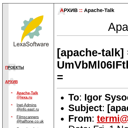
А
РХИВ
::
Apache-Talk
Apac
[apache-talk]
UmVbMl06IF
П
РОЕКТЫ
=
АРХИВ
Apache-Talk
To
:
Igor Syso
@lexa.ru
Subject
:
[apa
Inet-Admins
@info.east.ru
From
:
termi@
Filmscanners
@halftone.co.uk