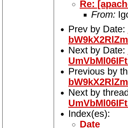
Re: [apa
From:
Ig
Prev by Date:
bW9kX2RlZm
Next by Date:
UmVbMl06IF
Previous by t
bW9kX2RlZm
Next by threa
UmVbMl06IF
Index(es):
Date