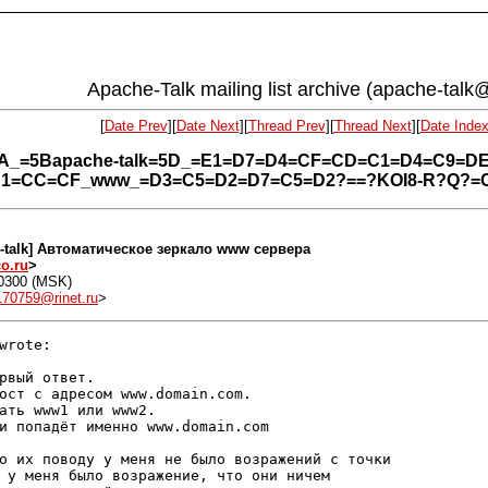
Apache-Talk mailing list archive (apache-talk@l
[
Date Prev
][
Date Next
][
Thread Prev
][
Thread Next
][
Date Inde
e=3A_=5Bapache-talk=5D_=E1=D7=D4=CF=CD=C1=D4=C9=
1=CC=CF_www_=D3=C5=D2=D7=C5=D2?==?KOI8-R?Q?=
he-talk] Автоматическое зеркало www сервера
o.ru
>
+0300 (MSK)
70759@rinet.ru
>
wrote:

рвый ответ.

ост с адресом www.domain.com.

ать www1 или www2.

и попадёт именно www.domain.com

о их поводу у меня не было возражений с точки

 у меня было возражение, что они ничем
