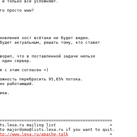
 и только всё усложняют.

го просто www?

новления хост всётаки не будет виден.

будет актуальным, решать тому, кто ставит

ворил, что в поставленной задаче нельзя

 один сервер.

я с этим согласен =)

ожность перебросить 95,65% потока.

но работающий.

ки.

==============================================

ts.lexa.ru mailing list                      =

to majordomo@lists.lexa.ru if you want to quit.

tp://www.lexa.ru/apache-talk
                 =
