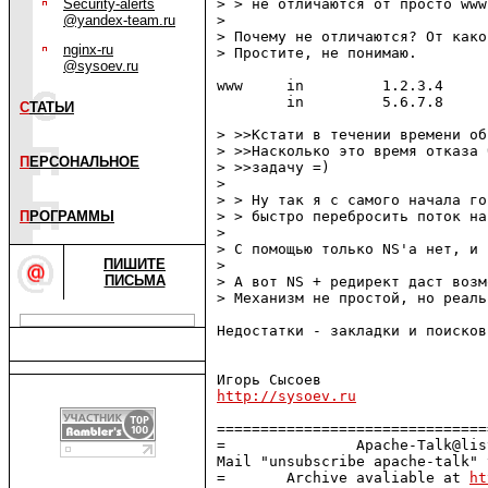
Security-alerts
> > не отличаются от просто www
@yandex-team.ru
> 

> Почему не отличаются? От како
nginx-ru
> Простите, не понимаю.

@sysoev.ru
www     in         1.2.3.4

        in         5.6.7.8

С
ТАТЬИ
> >>Кстати в течении времени об
> >>Насколько это время отказа 
П
ЕРСОНАЛЬНОЕ
> >>задачу =)

> 

> > Ну так я с самого начала го
П
РОГРАММЫ
> > быстро перебросить поток на
> 

> С помощью только NS'а нет, и 
ПИШИТЕ
> 

ПИСЬМА
> А вот NS + редирект даст возм
> Механизм не простой, но реаль
Недостатки - закладки и поискови
http://sysoev.ru
===============================
=               Apache-Talk@lis
Mail "unsubscribe apache-talk" 
=       Archive avaliable at 
ht