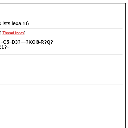
ists.lexa.ru)
x
][
Thread Index
]
DE=C5=D3?==?KOI8-R?Q?
C1?=