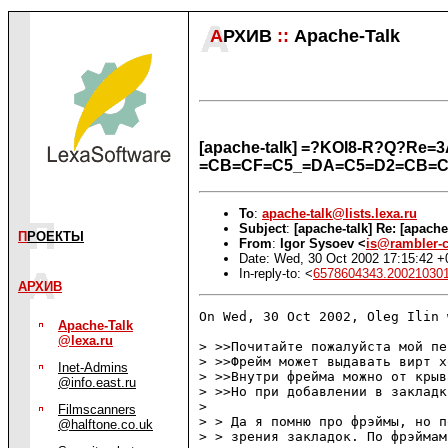
А
РХИВ
::
Apache-Talk
[apache-talk] =?KOI8-R?Q?R
=CB=CF=C5_=DA=C5=D2=CB=C
To
:
apache-talk@lists.lexa.ru
Subject
:
[apache-talk] Re: [apac
П
РОЕКТЫ
From
:
Igor Sysoev <
is@rambler-c
Date: Wed, 30 Oct 2002 17:15:42 
In-reply-to: <
6578604343.200210301
АРХИВ
On Wed, 30 Oct 2002, Oleg Ilin 
Apache-Talk
@lexa.ru
> >>Почитайте пожалуйста мой пе
> >>Фрейм может выдавать вирт х
Inet-Admins
> >>Внутри фрейма можно от крыв
@info.east.ru
> >>Но при добавлении в закладк
> 

Filmscanners
> > Да я помню про фрэймы, но п
@halftone.co.uk
> > зрения закладок. По фрэймам