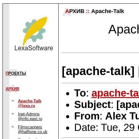
А
РХИВ
::
Apache-Talk
Apach
[apache-talk]
П
РОЕКТЫ
АРХИВ
To
:
apache-ta
Apache-Talk
Subject
:
[apa
@lexa.ru
From
:
Alex T
Inet-Admins
@info.east.ru
Date: Tue, 29
Filmscanners
@halftone.co.uk