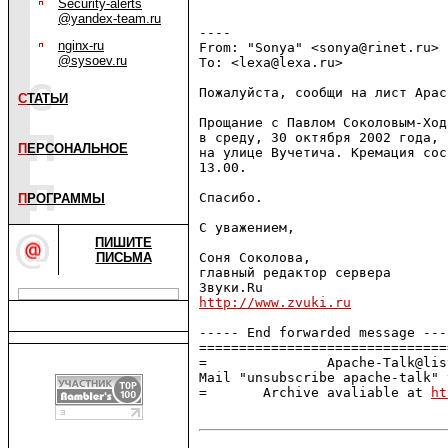
Security-alerts
@yandex-team.ru
----

nginx-ru
From: "Sonya" <sonya@rinet.ru>

@sysoev.ru
To: <lexa@lexa.ru>

Пожалуйста, сообщи на лист Apach
С
ТАТЬИ
Прощание с Павлом Соколовым-Ход
в среду, 30 октября 2002 года, 
П
ЕРСОНАЛЬНОЕ
на улице Вучетича. Кремация сос
13.00.

Спасибо.

П
РОГРАММЫ
С уважением,

ПИШИТЕ
ПИСЬМА
Соня Соколова,

главный редактор сервера

http://www.zvuki.ru
----- End forwarded message ----
===============================
=               Apache-Talk@lis
Mail "unsubscribe apache-talk" 
=       Archive avaliable at 
ht