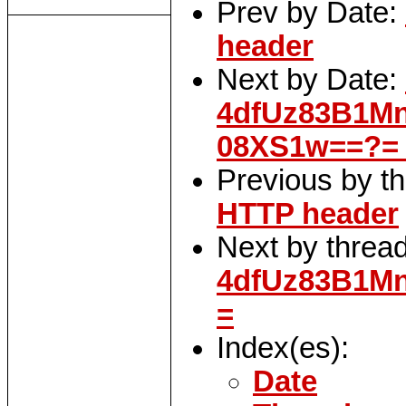
Prev by Date:
header
Next by Date:
4dfUz83B1M
08XS1w==?=
Previous by t
HTTP header
Next by threa
4dfUz83B1M
=
Index(es):
Date