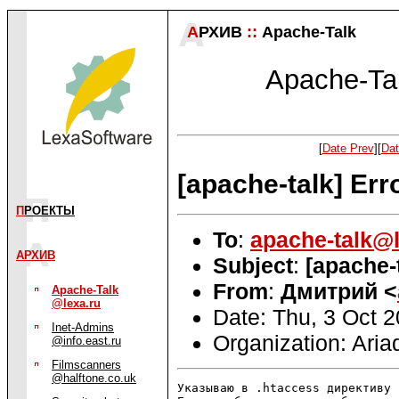
А
РХИВ
::
Apache-Talk
Apache-Tal
[
Date Prev
][
Dat
[apache-talk] Er
П
РОЕКТЫ
To
:
apache-talk@l
АРХИВ
Subject
:
[apache-
From
:
Дмитрий <
Apache-Talk
@lexa.ru
Date: Thu, 3 Oct 
Inet-Admins
Organization: Ari
@info.east.ru
Filmscanners
@halftone.co.uk
Указываю в .htaccess директиву 