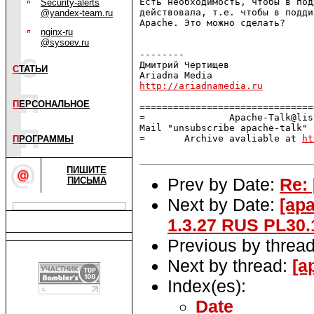
Есть необходимость, чтобы в под
Security-alerts
действовала, т.е. чтобы в подди
@yandex-team.ru
Apache. Это можно сделать?

nginx-ru
@sysoev.ru
--------

Дмитрий Чертищев

С
ТАТЬИ
http://ariadnamedia.ru
П
ЕРСОНАЛЬНОЕ
===============================
=               Apache-Talk@lis
Mail "unsubscribe apache-talk" 
=       Archive avaliable at 
ht
П
РОГРАММЫ
ПИШИТЕ
Prev by Date:
Re: 
ПИСЬМА
Next by Date:
[ap
1.3.27 RUS PL30.
Previous by threa
Next by thread:
[a
Index(es):
Date