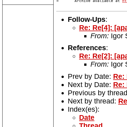
=       Archive avaliable at 
ht
Follow-Ups
:
Re: Re[4]: [ap
From:
Igor
References
:
Re: Re[2]: [ap
From:
Igor
Prev by Date:
Re: 
Next by Date:
Re: 
Previous by threa
Next by thread:
Re
Index(es):
Date
Thread