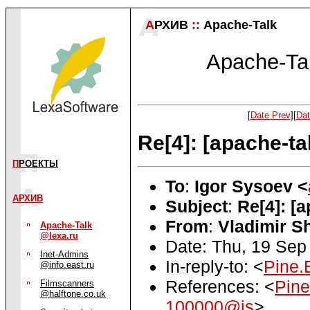
А
РХИВ
::
Apache-Talk
Apache-Tal
[
Date Prev
][
Dat
Re[4]: [apache-ta
П
РОЕКТЫ
To
:
Igor Sysoev <
АРХИВ
Subject
:
Re[4]: [
From
:
Vladimir S
Apache-Talk
@lexa.ru
Date: Thu, 19 Sep
Inet-Admins
In-reply-to: <
Pine.
@info.east.ru
References: <
Pin
Filmscanners
@halftone.co.uk
100000@is
>