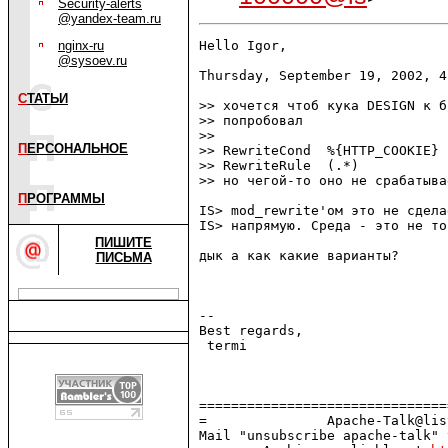
Security-alerts
@yandex-team.ru
nginx-ru
Hello Igor,

@sysoev.ru
Thursday, September 19, 2002, 4
С
ТАТЬИ
>> хочется чтоб кука DESIGN к б
>> попробовал

>> 

П
ЕРСОНАЛЬНОЕ
>> RewriteCond  %{HTTP_COOKIE} 
>> RewriteRule  (.*)           
>> но чегой-то оно не срабатывае
П
РОГРАММЫ
IS> mod_rewrite'ом это не сдела
IS> напрямую. Среда - это не то.
ПИШИТЕ
дык а как какие варианты?

ПИСЬМА
-- 

Best regards,

 termi                         
===============================
=               Apache-Talk@lis
Mail "unsubscribe apache-talk" 