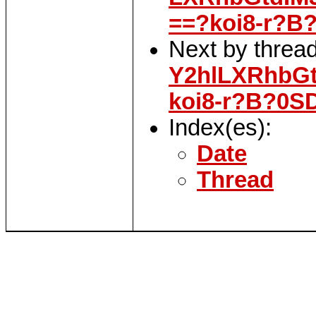
==?koi8-r?B
Next by threa
Y2hlLXRhbG
koi8-r?B?0
Index(es):
Date
Thread