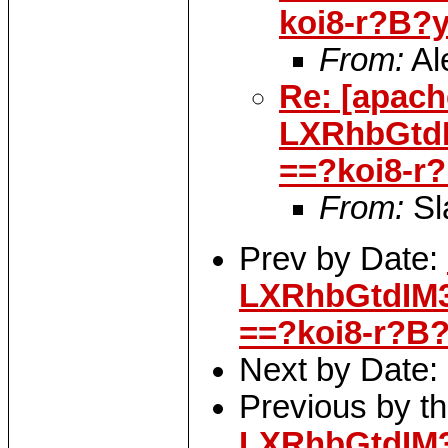
koi8-r?B
From:
Al
Re: [apac
LXRhbGtd
==?koi8-r
From:
Sl
Prev by Date:
LXRhbGtdIM
==?koi8-r?B
Next by Date:
Previous by t
LXRhbGtdIM