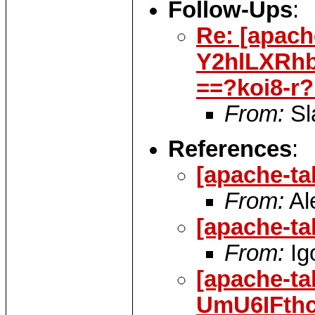
Follow-Ups
:
Re: [apach
Y2hlLXRh
==?koi8-
From:
Sl
References
:
[apache-ta
From:
Al
[apache-t
From:
Ig
[apache-ta
UmU6IFth