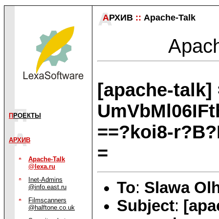
А
РХИВ
::
Apache-Talk
Apache
[apache-talk]
UmVbMl06IFt
П
РОЕКТЫ
==?koi8-r?B
АРХИВ
=
Apache-Talk
@lexa.ru
Inet-Admins
To
:
Slawa Ol
@info.east.ru
Filmscanners
Subject
:
[apa
@halftone.co.uk