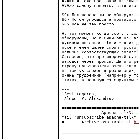
AVA>> Я тоже про такой не слыша
AVA>> самому навоять: вытягивае
SO> Для начала ты не обнаружишь
SO> Потом упрешься в противоречи
SO> Все не так просто.

На тот момент когда все это дел
обнаружены, но в минимальном ва
кусками по логам rle и многих д
посетителей далее скрип просто 
наличие соответствующих записей.
Согласен, что противоречий суще
заходов через прокси. Да и опре
страну пользователя очень сложн
не так уж сложен в реализации, 
очень трудоемкий (например у то
штатах, а пользуются спринтом и
--- 

 Best regards,

 Alexei V. Alexandrov

===============================
=               Apache-Talk@lis
Mail "unsubscribe apache-talk" 
=       Archive avaliable at 
ht