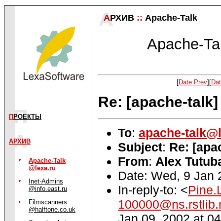
А
РХИВ
::
Apache-Talk
Apache-Tal
[
Date Prev
][
Dat
Re: [apache-talk]
П
РОЕКТЫ
To
:
apache-talk@l
АРХИВ
Subject
:
Re: [apa
From
:
Alex Tutuba
Apache-Talk
@lexa.ru
Date: Wed, 9 Jan 
Inet-Admins
In-reply-to: <
Pine.
@info.east.ru
100000@ns.rstlib.
Filmscanners
@halftone.co.uk
Jan 09, 2002 at 0