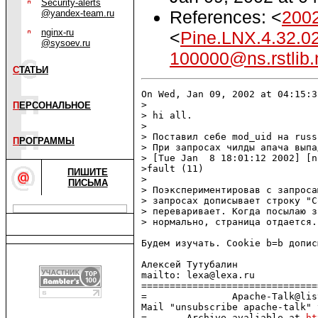
Security-alerts
References: <
200
@yandex-team.ru
nginx-ru
<
Pine.LNX.4.32.0
@sysoev.ru
100000@ns.rstlib.
С
ТАТЬИ
On Wed, Jan 09, 2002 at 04:15:3
> 

П
ЕРСОНАЛЬНОЕ
> hi all.

> 

> Поставил себе mod_uid на russ
П
РОГРАММЫ
> При запросах чилды апача выпа
> [Tue Jan  8 18:01:12 2002] [n
>fault (11)

ПИШИТЕ
> 

ПИСЬМА
> Поэкспериментировав с запроса
> запросах дописывает строку "C
> переваривает. Когда посылаю з
> нормально, страница отдается.

Будем изучать. Cookie b=b допис
Алексей Тутубалин

mailto: lexa@lexa.ru

===============================
=               Apache-Talk@lis
Mail "unsubscribe apache-talk" 
=       Archive avaliable at 
ht