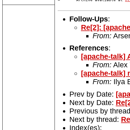
Follow-Ups
:
Re[2]: [apache
From:
Arse
References
:
[apache-talk]
From:
Alex 
[apache-talk] 
From:
Ilya 
Prev by Date:
[apa
Next by Date:
Re[2
Previous by threa
Next by thread:
Re
Index(es):