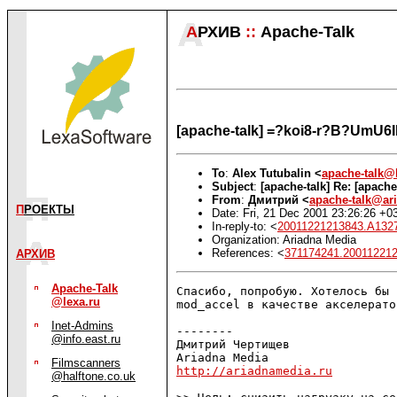
А
РХИВ
::
Apache-Talk
[apache-talk] =?koi8-r?B?Um
To
:
Alex Tutubalin <
apache-talk@l
Subject
:
[apache-talk] Re: [apach
From
:
Дмитрий <
apache-talk@ar
П
РОЕКТЫ
Date: Fri, 21 Dec 2001 23:26:26 +0
In-reply-to: <
20011221213843.A132
Organization: Ariadna Media
References: <
371174241.200112212
АРХИВ
Apache-Talk
Спасибо, попробую. Хотелось бы 
@lexa.ru
mod_accel в качестве акселерато
Inet-Admins
--------

@info.east.ru
Дмитрий Чертищев

Filmscanners
http://ariadnamedia.ru
@halftone.co.uk