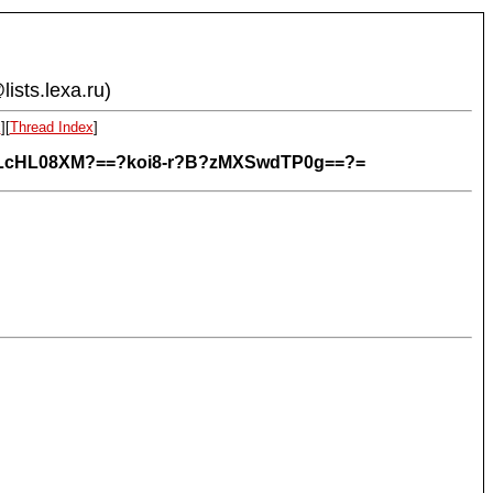
ists.lexa.ru)
x
][
Thread Index
]
XCLcHL08XM?==?koi8-r?B?zMXSwdTP0g==?=