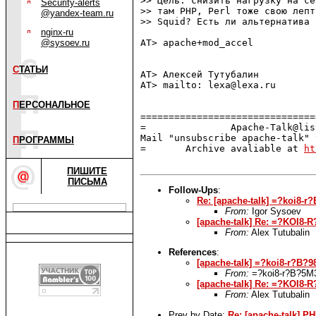
>> Цель: снизить нагрузку на се
Security-alerts
>> там PHP, Perl тоже свою лепт
@yandex-team.ru
>> Squid? Есть ли альтернатива 
nginx-ru
@sysoev.ru
AT> apache+mod_accel

С
ТАТЬИ
AT> Алексей Тутубалин

AT> mailto: lexa@lexa.ru

П
ЕРСОНАЛЬНОЕ
===============================
=               Apache-Talk@lis
Mail "unsubscribe apache-talk" 
П
РОГРАММЫ
=       Archive avaliable at 
ht
ПИШИТЕ
ПИСЬМА
Follow-Ups
:
Re: [apache-talk] =?ko
From:
Igor Sysoev
[apache-talk] Re: =?K
From:
Alex Tutubalin
References
:
[apache-talk] =?koi8-r?
From:
=?koi8-r?B?5M
[apache-talk] Re: =?KO
From:
Alex Tutubalin
Prev by Date:
Re: [apache-talk] P