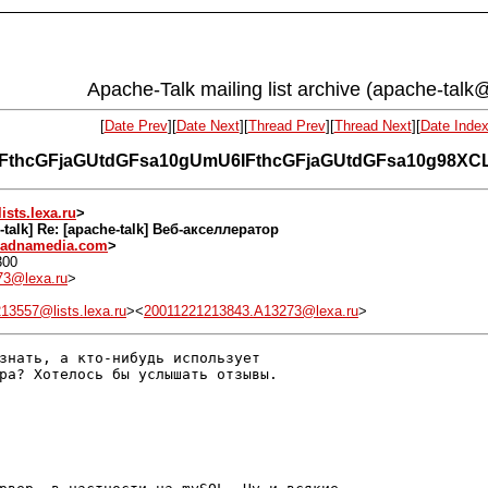
Apache-Talk mailing list archive (apache-talk@l
[
Date Prev
][
Date Next
][
Thread Prev
][
Thread Next
][
Date Inde
U6IFthcGFjaGUtdGFsa10gUmU6IFthcGFjaGUtdGFsa10g98
ists.lexa.ru
>
e-talk] Re: [apache-talk] Веб-акселлератор
iadnamedia.com
>
300
73@lexa.ru
>
13557@lists.lexa.ru
><
20011221213843.A13273@lexa.ru
>
знать, а кто-нибудь использует

ра? Хотелось бы услышать отзывы.
