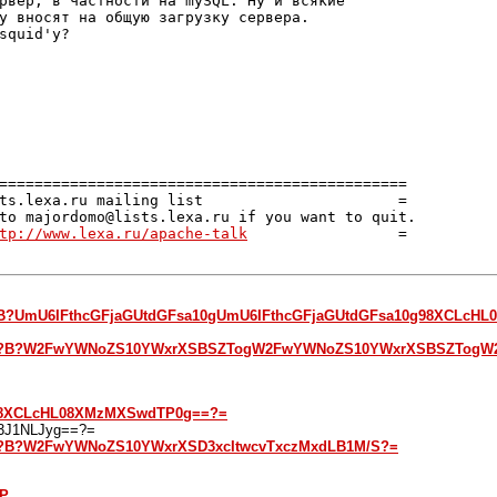
рвер, в частности на mySQL. Ну и всякие

у вносят на общую загрузку сервера.

squid'у?

==============================================

ts.lexa.ru mailing list                      =

to majordomo@lists.lexa.ru if you want to quit.

tp://www.lexa.ru/apache-talk
                 =

i8-r?B?UmU6IFthcGFjaGUtdGFsa10gUmU6IFthcGFjaGUtdGFsa10g98XCLc
OI8-R?B?W2FwYWNoZS10YWxrXSBSZTogW2FwYWNoZS10YWxrXSBSZTogW
B?98XCLcHL08XMzMXSwdTP0g==?=
3J1NLJyg==?=
I8-R?B?W2FwYWNoZS10YWxrXSD3xcItwcvTxczMxdLB1M/S?=
HP