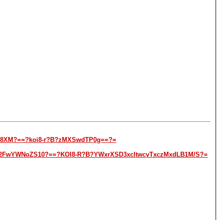
HL08XM?==?koi8-r?B?zMXSwdTP0g==?=
2FwYWNoZS10?==?KOI8-R?B?YWxrXSD3xcItwcvTxczMxdLB1M/S?=