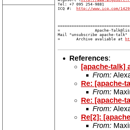
Tel: +7 095 254-9881

ICQ #:  
http://www.icq.com/1429
===============================
=               Apache-Talk@lis
Mail "unsubscribe apache-talk" 
=       Archive avaliable at 
ht
References
:
[apache-talk] 
From:
Alex
Re: [apache-ta
From:
Maxi
Re: [apache-ta
From:
Alex
Re[2]: [apache
From:
Maxi