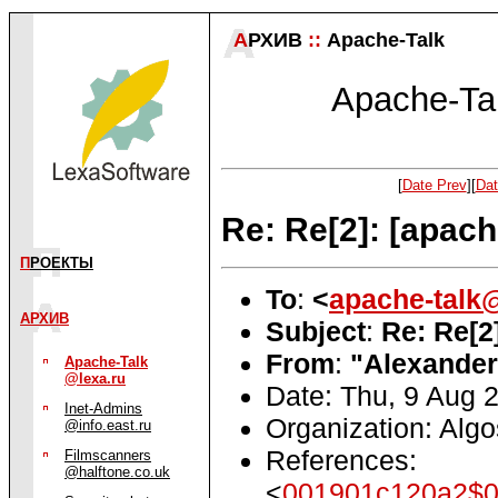
А
РХИВ
::
Apache-Talk
Apache-Tal
[
Date Prev
][
Dat
Re: Re[2]: [apach
П
РОЕКТЫ
To
:
<
apache-talk@
АРХИВ
Subject
:
Re: Re[2]
From
:
"Alexande
Apache-Talk
@lexa.ru
Date: Thu, 9 Aug 
Inet-Admins
Organization: Algo
@info.east.ru
References:
Filmscanners
@halftone.co.uk
<
001901c120a2$0