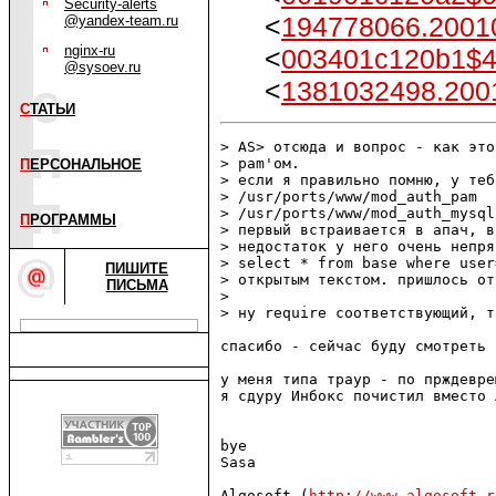
Security-alerts
<
194778066.20010
@yandex-team.ru
nginx-ru
<
003401c120b1$4
@sysoev.ru
<
1381032498.2001
С
ТАТЬИ
> AS> отсюда и вопрос - как это
> pam'ом.

П
ЕРСОНАЛЬНОЕ
> если я правильно помню, у теб
> /usr/ports/www/mod_auth_pam

> /usr/ports/www/mod_auth_mysql

П
РОГРАММЫ
> первый встраивается в апач, в
> недостаток у него очень непря
> select * from base where user
ПИШИТЕ
> открытым текстом. пришлось от
ПИСЬМА
>

> ну require соответствующий, т
спасибо - сейчас буду смотреть

у меня типа траур - по прждевре
я сдуру Инбокс почистил вместо 
bye

Sasa

Algosoft (
http://www.algosoft.r