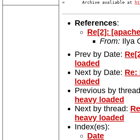
=       Archive avaliable at 
ht
References
:
Re[2]: [apach
From:
Ilya
Prev by Date:
Re[
loaded
Next by Date:
Re:
loaded
Previous by threa
heavy loaded
Next by thread:
Re
heavy loaded
Index(es):
Date