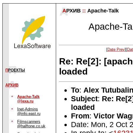
А
РХИВ
::
Apache-Talk
Apache-Tal
[
Date Prev
][
Dat
Re: Re[2]: [apac
loaded
П
РОЕКТЫ
АРХИВ
To
:
Alex Tutubali
Subject
:
Re: Re[2
Apache-Talk
@lexa.ru
loaded
Inet-Admins
@info.east.ru
From
:
Victor Wag
Filmscanners
Date: Mon, 2 Oct 
@halftone.co.uk
In-reply-to: <
16231