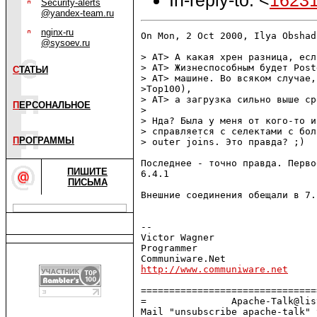
Security-alerts
@yandex-team.ru
nginx-ru
On Mon, 2 Oct 2000, Ilya Obshad
@sysoev.ru
> AT> А какая хрен разница, есл
> AT> Жизнеспособным будет Post
С
ТАТЬИ
> AT> машине. Во всяком случае,
>Top100),

> AT> а загрузка сильно выше ср
П
ЕРСОНАЛЬНОЕ
> 

> Нда? Была у меня от кого-то и
> справляется с селектами с бол
П
РОГРАММЫ
> outer joins. Это правда? ;)

Последнее - точно правда. Перво
ПИШИТЕ
6.4.1

ПИСЬМА
Внешние соединения обещали в 7.
-- 

Victor Wagner                  
Programmer                     
http://www.communiware.net
===============================
=               Apache-Talk@lis
Mail "unsubscribe apache-talk" 