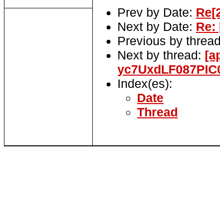
Prev by Date:
Re[2
Next by Date:
Re:
Previous by threa
Next by thread:
[a
yc7UxdLF087PIC
Index(es):
Date
Thread