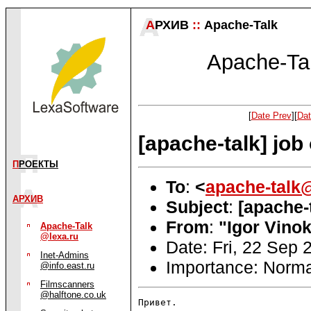
А
РХИВ
::
Apache-Talk
Apache-Tal
[
Date Prev
][
Dat
[apache-talk] job 
П
РОЕКТЫ
To
:
<
apache-talk@
АРХИВ
Subject
:
[apache-t
From
:
"Igor Vino
Apache-Talk
@lexa.ru
Date: Fri, 22 Sep
Inet-Admins
Importance: Norma
@info.east.ru
Filmscanners
@halftone.co.uk
Привет.
