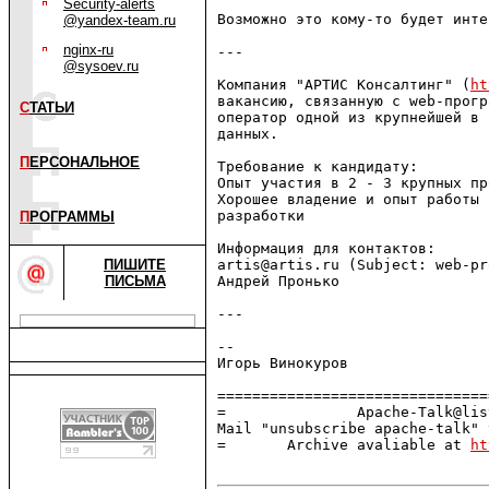
Security-alerts
Возможно это кому-то будет инте
@yandex-team.ru
nginx-ru
---

@sysoev.ru
Компания "АРТИС Консалтинг" (
ht
вакансию, связанную с web-прогр
С
ТАТЬИ
оператор одной из крупнейшей в 
данных.

П
ЕРСОНАЛЬНОЕ
Требование к кандидату:

Опыт участия в 2 - 3 крупных пр
Хорошее владение и опыт работы 
разработки

П
РОГРАММЫ
Информация для контактов:

ПИШИТЕ
artis@artis.ru (Subject: web-pr
ПИСЬМА
Андрей Пронько

---

--

Игорь Винокуров

===============================
=               Apache-Talk@lis
Mail "unsubscribe apache-talk" 
=       Archive avaliable at 
ht