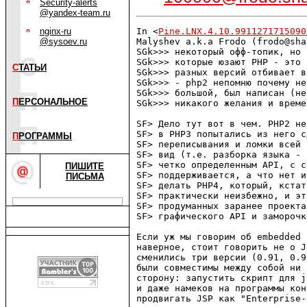
Security-alerts
@yandex-team.ru
nginx-ru
In <
Pine.LNX.4.10.9911271715090
@sysoev.ru
Malyshev a.k.a Frodo (frodo@sha
SGk>>> некоторый офф-топик, но 
SGk>>> которые юзают PHP - это 
С
ТАТЬИ
SGk>>> разных версий отбивает в
SGk>>> - php2 непомню почему не
SGk>>> большой, был написан (не
П
ЕРСОНАЛЬНОЕ
SGk>>> никакого желания и време
SF> Дело тут вот в чем. PHP2 не
SF> в PHP3 попытались из него с
П
РОГРАММЫ
SF> переписывания и ломки всей 
SF> вид (т.е. разборка языка - 
SF> четко определенным API, с с
ПИШИТЕ
SF> поддерживается, а что нет и
ПИСЬМА
SF> делать PHP4, который, кстат
SF> практически неизбежно, и эт
SF> продуманных заранее проекта
SF> графического API и заморочк
Если уж мы говорим об embedded 
наверное, стоит говорить не о J
сменились три версии (0.91, 0.9
были совместимы между собой ни 
сторону: запустить скрипт для j
и даже намеков на программы кон
продвигать JSP как "Enterprise-