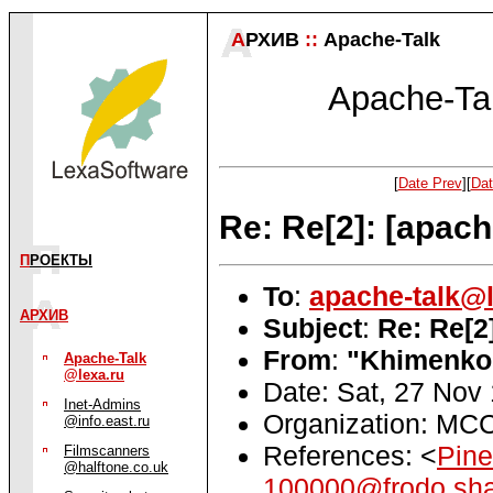
А
РХИВ
::
Apache-Talk
Apache-Tal
[
Date Prev
][
Dat
Re: Re[2]: [apach
П
РОЕКТЫ
To
:
apache-talk@l
АРХИВ
Subject
:
Re: Re[2
From
:
"Khimenko 
Apache-Talk
@lexa.ru
Date: Sat, 27 Nov
Inet-Admins
Organization: M
@info.east.ru
References: <
Pin
Filmscanners
@halftone.co.uk
100000@frodo.shar