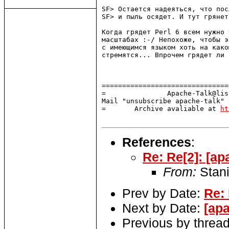
SF> Остается надеяться, что пос
SF> и пыль осядет. И тут грянет
Когда грядет Perl 6 всем нужно 
масштабах :-/ Непохоже, чтобы э
с имеющимся языком хоть на како
стремятся... Впрочем грядет ли 
===============================
=               Apache-Talk@lis
Mail "unsubscribe apache-talk" 
=       Archive avaliable at 
ht
References
:
Re: Re[2]: [ap
From:
Stani
Prev by Date:
Re: 
Next by Date:
[ap
Previous by threa