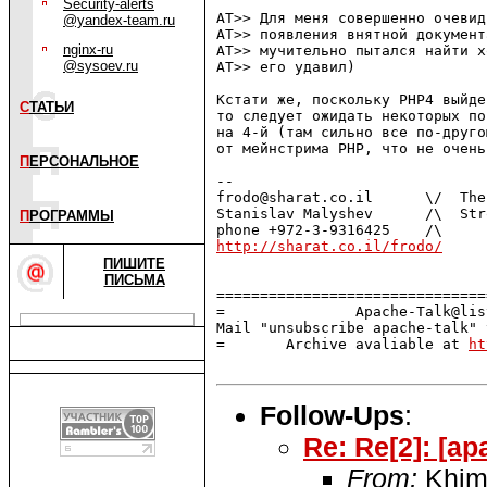
Security-alerts
AT>> Для меня совершенно очевид
@yandex-team.ru
AT>> появления внятной документ
nginx-ru
AT>> мучительно пытался найти х
@sysoev.ru
AT>> его удавил)

Кстати же, поскольку PHP4 выйде
С
ТАТЬИ
то следует ожидать некоторых по
на 4-й (там сильно все по-друго
от мейнстрима PHP, что не очень
П
ЕРСОНАЛЬНОЕ
-- 

frodo@sharat.co.il      \/  The
Stanislav Malyshev      /\  Str
П
РОГРАММЫ
http://sharat.co.il/frodo/
     
ПИШИТЕ
ПИСЬМА
===============================
=               Apache-Talk@lis
Mail "unsubscribe apache-talk" 
=       Archive avaliable at 
ht
Follow-Ups
:
Re: Re[2]: [ap
From:
Khime