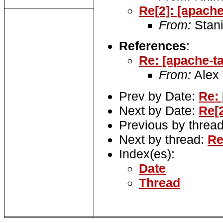
Re[2]: [apache
From:
Stani
References
:
Re: [apache-t
From:
Alex 
Prev by Date:
Re: 
Next by Date:
Re[2
Previous by threa
Next by thread:
Re
Index(es):
Date
Thread