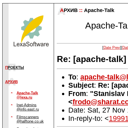
А
РХИВ
::
Apache-Talk
Apache-Tal
[
Date Prev
][
Dat
Re: [apache-talk
П
РОЕКТЫ
To
:
apache-talk@l
АРХИВ
Subject
:
Re: [apa
From
:
"Stanislav
Apache-Talk
@lexa.ru
<
frodo@sharat.co
Inet-Admins
Date: Sat, 27 Nov
@info.east.ru
In-reply-to: <
19991
Filmscanners
@halftone.co.uk