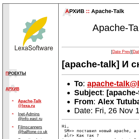
А
РХИВ
::
Apache-Talk
Apache-Tal
[
Date Prev
][
Dat
[apache-talk] И
П
РОЕКТЫ
To
:
apache-talk@l
АРХИВ
Subject
:
[apache
From
:
Alex Tutuba
Apache-Talk
@lexa.ru
Date: Fri, 26 Nov
Inet-Admins
@info.east.ru
Hi,

Filmscanners
 SM>> поставил новый apache, а 
@halftone.co.uk
 alr> Как так ?
