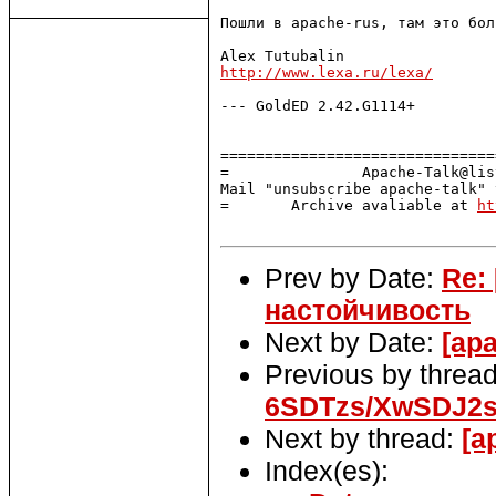
Пошли в apache-rus, там это бол
http://www.lexa.ru/lexa/
--- GoldED 2.42.G1114+

===============================
=               Apache-Talk@lis
Mail "unsubscribe apache-talk" 
=       Archive avaliable at 
ht
Prev by Date:
Re:
настойчивость
Next by Date:
[ap
Previous by threa
6SDTzs/XwSDJ2
Next by thread:
[a
Index(es):