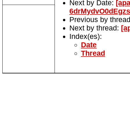
Next by Date:
[apa
6drMydvO0dEgz
Previous by threa
Next by thread:
[a
Index(es):
Date
Thread