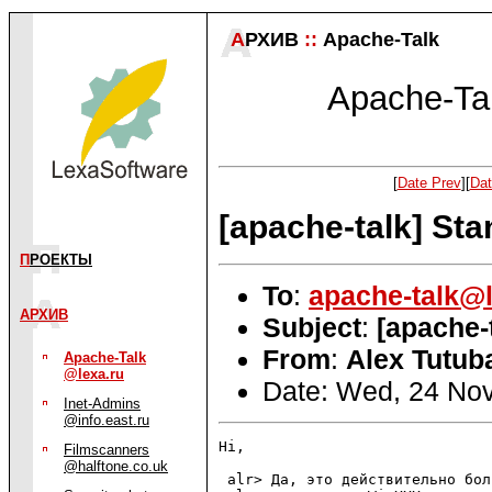
А
РХИВ
::
Apache-Talk
Apache-Tal
[
Date Prev
][
Dat
[apache-talk] St
П
РОЕКТЫ
To
:
apache-talk@l
АРХИВ
Subject
:
[apache-
From
:
Alex Tutuba
Apache-Talk
@lexa.ru
Date: Wed, 24 No
Inet-Admins
@info.east.ru
Hi,

Filmscanners
@halftone.co.uk
 alr> Да, это действительно бол