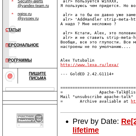
Security-alerts
 alr> пользуется WinXXX,

@yandex-team.ru
Я пользуюсь чем пpидется. Hо во
nginx-ru
 alr> а то бы он давно уже заме
@sysoev.ru
 alr> 'AddHandler strip-meta-ht
А надо ? Мне несложно ?

С
ТАТЬИ
 alr> Кстати, Alex, это половин
 alr> и не ставить strip-meta-h
Вообще, все это глупости. Все м
П
ЕРСОНАЛЬНОЕ
настpоены не по умолчанию....

П
РОГРАММЫ
http://www.lexa.ru/lexa/
ПИШИТЕ
--- GoldED 2.42.G1114+

ПИСЬМА
===============================
=               Apache-Talk@lis
Mail "unsubscribe apache-talk" 
=       Archive avaliable at 
ht
Prev by Date:
Re[2
lifetime