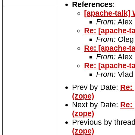
References
:
[apache-talk]
From:
Alex 
Re: [apache-t
From:
Oleg
Re: [apache-t
From:
Alex 
Re: [apache-t
From:
Vlad
Prev by Date:
Re:
(zope)
Next by Date:
Re:
(zope)
Previous by threa
(zope)