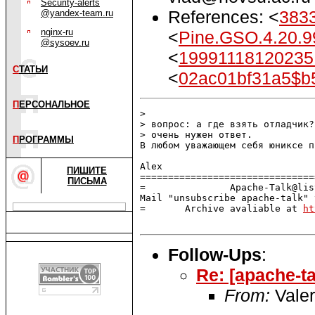
Security-alerts
References: <
383
@yandex-team.ru
nginx-ru
<
Pine.GSO.4.20.
@sysoev.ru
<
19991118120235.
С
ТАТЬИ
<
02ac01bf31a5$b
П
ЕРСОНАЛЬНОЕ
> 

> вопрос: а где взять отладчик?

> очень нужен ответ.

П
РОГРАММЫ
В любом уважающем себя юниксе п
Alex

ПИШИТЕ
===============================
ПИСЬМА
=               Apache-Talk@lis
Mail "unsubscribe apache-talk" 
=       Archive avaliable at 
ht
Follow-Ups
:
Re: [apache-t
From:
Vale