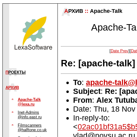
А
РХИВ
::
Apache-Talk
Apache-Tal
[
Date Prev
][
Dat
Re: [apache-talk
П
РОЕКТЫ
To
:
apache-talk@l
АРХИВ
Subject
:
Re: [apa
From
:
Alex Tutuba
Apache-Talk
@lexa.ru
Date: Thu, 18 Nov
Inet-Admins
In-reply-to:
@info.east.ru
<
02ac01bf31a5$b
Filmscanners
@halftone.co.uk
vlad@novsu.ac.ru