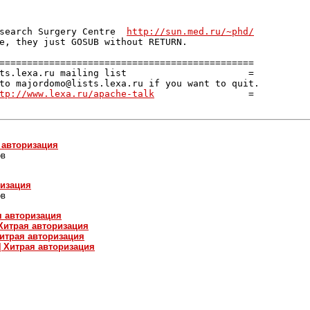
search Surgery Centre  
http://sun.med.ru/~phd/
e, they just GOSUB without RETURN.

==============================================

ts.lexa.ru mailing list                      =

to majordomo@lists.lexa.ru if you want to quit.

tp://www.lexa.ru/apache-talk
                 =

я авторизация
ов
ризация
ов
ая авторизация
] Хитрая авторизация
 Хитрая авторизация
lk] Хитрая авторизация