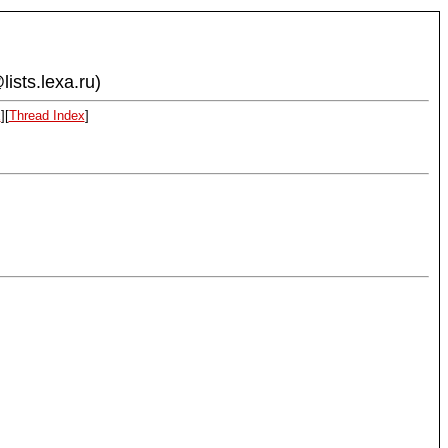
ists.lexa.ru)
x
][
Thread Index
]