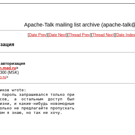
Apache-Talk mailing list archive (apache-talk@l
[
Date Prev
][
Date Next
][
Thread Prev
][
Thread Next
][
Date Inde
изация
я авторизация
.med.ru
>
0300 (MSK)
.ru
>
иков wrote:

 пароль запрашивался только при

сов,  а  остальным  доступ  был

изни, и какие-нибудь новомодные

олько не предлагайте пропускать

ом я знаю, но так не хочу.
