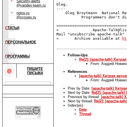
Security-alerts
Oleg.

@yandex-team.ru
---- 

nginx-ru
    Oleg Broytmann  National Re
@sysoev.ru
           Programmers don't di
===============================
С
ТАТЬИ
=               Apache-Talk@lis
Mail "unsubscribe apache-talk" 
=       Archive avaliable at 
ht
П
ЕРСОНАЛЬНОЕ
Follow-Ups
:
П
РОГРАММЫ
Re[2]: [apache-talk] Хитра
From:
Андрей Новик
ПИШИТЕ
References
:
ПИСЬМА
[apache-talk] Хитрая авто
From:
Андрей Новик
Prev by Date:
[apache-talk] Хитр
Next by Date:
Re[2]: [apache-talk
Previous by thread:
[apache-talk]
Next by thread:
Re[2]: [apache-ta
Index(es):
Date
Thread