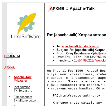
А
РХИВ
::
Apache-Talk
Re: [apache-talk] Хитрая автор
To
:
apache-talk@lists.lexa.ru
Subject
:
Re: [apache-talk] Хитра
From
:
Oleg Broytmann <
phd@sun
П
РОЕКТЫ
Date: Thu, 11 Feb 1999 13:22:56 +
In-reply-to: <
15554.990211@webclub
АРХИВ
On Thu, 11 Feb 1999, Андрей Нов
> Тут  мой  клиент хочет, чтобы
Apache-Talk
> заходе  с  определенных  адре
@lexa.ru
> открыт.  Может  я отстал от ж
> фичи позволяют это сделать? Т
Inet-Admins
> страницы через handler. Об эт
@info.east.ru
   FAQ.html#remote-auth-only

Filmscanners
@halftone.co.uk
   Ключевое слово satisfy any
