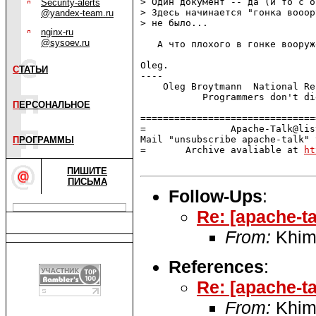
> Один документ -- да (и то с о
Security-alerts
> Здесь начинается "гонка вооор
@yandex-team.ru
> не было...

nginx-ru
@sysoev.ru
   А что плохого в гонке вооруж
Oleg.

С
ТАТЬИ
---- 

    Oleg Broytmann  National Re
           Programmers don't di
П
ЕРСОНАЛЬНОЕ
===============================
=               Apache-Talk@lis
Mail "unsubscribe apache-talk" 
П
РОГРАММЫ
=       Archive avaliable at 
ht
ПИШИТЕ
ПИСЬМА
Follow-Ups
:
Re: [apache-t
From:
Khime
References
:
Re: [apache-t
From:
Khime