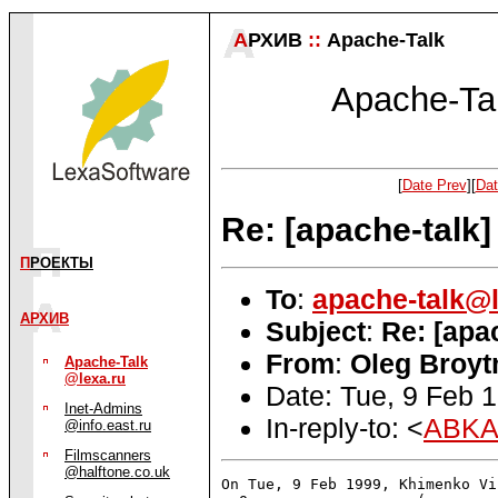
А
РХИВ
::
Apache-Talk
Apache-Tal
[
Date Prev
][
Dat
Re: [apache-talk
П
РОЕКТЫ
To
:
apache-talk@l
АРХИВ
Subject
:
Re: [apa
From
:
Oleg Broy
Apache-Talk
@lexa.ru
Date: Tue, 9 Feb 
Inet-Admins
In-reply-to: <
ABKA
@info.east.ru
Filmscanners
@halftone.co.uk
On Tue, 9 Feb 1999, Khimenko Vi